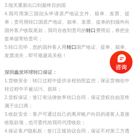
3.报关重新出口到最终目的国
4.我司用第三国抬头申请原产地证文件、箱单、发票、提
单；贵司用转口国原产地证、箱单、发票、提单的扫描件向
国外客户收取尾款，我司在收到贵司的
转口
费用后，将把全
套单据寄给贵司；
5.转口完毕，您的国外客人用
转口
国产地证、提单、箱单、
发票清关，即可规避高关税！
深圳鑫发环球转口保证：
1.货物安全：转口过程中提供全程拍照监控，保证货物在中
转过程中不被沾污、损坏；
2.货权保证：签订有法律效率转口合同，保证货权自始至终
属于出口商；
3.收款安全：客户可通过自己的离岸账户向目的港客人直接
收取款项，也可委托给我司代理收款；
4.保证客户隐私权：签订正规协议合同，保证不对第三方透