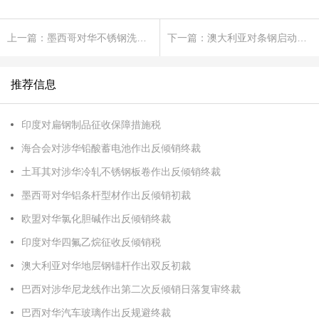
上一篇：墨西哥对华不锈钢洗涤槽作出反倾销日落复审终裁
下一篇：澳大利亚对条钢启动反倾销立案调查
推荐信息
印度对扁钢制品征收保障措施税
海合会对涉华铅酸蓄电池作出反倾销终裁
土耳其对涉华冷轧不锈钢板卷作出反倾销终裁
墨西哥对华铝条杆型材作出反倾销初裁
欧盟对华氯化胆碱作出反倾销终裁
印度对华四氟乙烷征收反倾销税
澳大利亚对华地层钢锚杆作出双反初裁
巴西对涉华尼龙线作出第二次反倾销日落复审终裁
巴西对华汽车玻璃作出反规避终裁