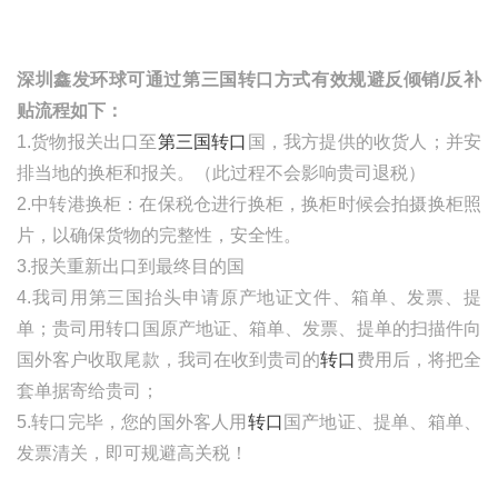
深圳鑫发环球可通过第三国转口方式有效规避反倾销
/
反补
贴流程如下：
1.货物报关出口至
第三国转口
国，我方提供的收货人；并安
排当地的换柜和报关。（此过程不会影响贵司退税）
2.中转港换柜：在保税仓进行换柜，换柜时候会拍摄换柜照
片，以确保货物的完整性，安全性。
3.报关重新出口到最终目的国
4.我司用第三国抬头申请原产地证文件、箱单、发票、提
单；贵司用转口国原产地证、箱单、发票、提单的扫描件向
国外客户收取尾款，我司在收到贵司的
转口
费用后，将把全
套单据寄给贵司；
5.转口完毕，您的国外客人用
转口
国产地证、提单、箱单、
发票清关，即可规避高关税！