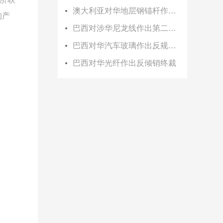
澳大利亚对华地层钢锚杆作出双反初裁
下的产
巴西对涉华尼龙线作出第二次反倾销日落复审终裁
巴西对华汽车玻璃作出反规避终裁
巴西对华光纤作出反倾销终裁