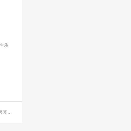
性质
下一篇：墨西哥对华不锈钢洗涤槽作出反倾销日落复审终裁