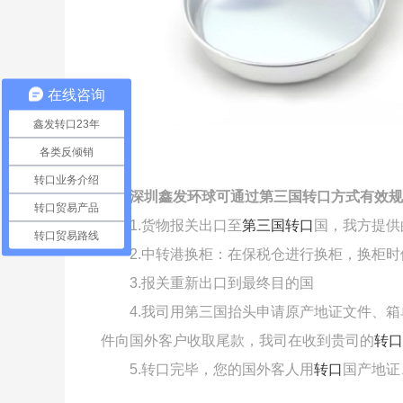
在线咨询
鑫发转口23年
各类反倾销
转口业务介绍
深圳鑫发环球可通过第三国转口方式有效规
转口贸易产品
1.货物报关出口至
第三国转口
国，我方提供
转口贸易路线
2.中转港换柜：在保税仓进行换柜，换柜
3.报关重新出口到最终目的国
4.我司用第三国抬头申请原产地证文件、
件向国外客户收取尾款，我司在收到贵司的
转口
5.转口完毕，您的国外客人用
转口
国产地证