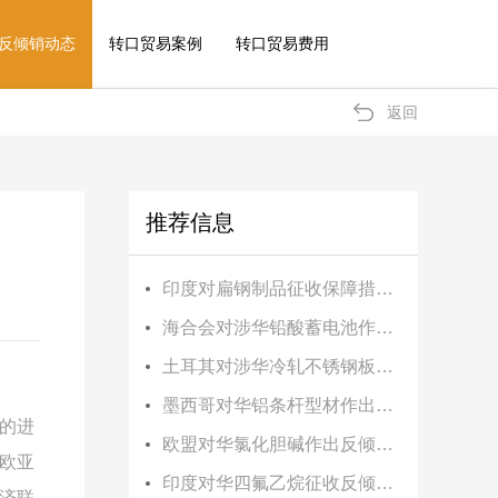
反倾销动态
转口贸易案例
转口贸易费用
返回
推荐信息
印度对扁钢制品征收保障措施税
海合会对涉华铅酸蓄电池作出反倾销终裁
土耳其对涉华冷轧不锈钢板卷作出反倾销终裁
墨西哥对华铝条杆型材作出反倾销初裁
国的进
欧盟对华氯化胆碱作出反倾销终裁
对欧亚
印度对华四氟乙烷征收反倾销税
经济联