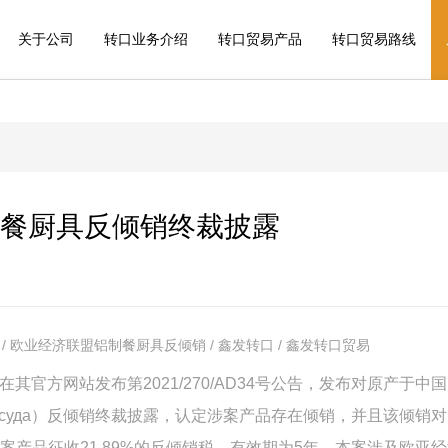
关于公司
转口业务介绍
转口贸易产品
转口贸易路线
餐厨具反倾销终裁披露
/ 欧业经济联盟铝制餐厨具反倾销 / 鑫发转口 / 鑫发转口贸易
在其官方网站发布第2021/270/AD34号公告，发布对原产于中
 посуда）反倾销终裁披露，认定涉案产品存在倾销，并且该倾销
产品征收21.89%的反倾销税，有效期为5年。本案涉及欧亚