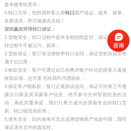
套单据寄给贵司；
5.转口完毕，您的国外客人用
转口
国产地证、提单
、箱单、
发票清关，即可规避高关税！
深圳鑫发环球转口保证：
1.货物安全：转口过程中提供全程拍照监控，保证货物在中
转过程中不被沾污、损坏；
2.货权保证：签订有法律效率转口合同，保证货权自始至终
属于出口商；
3.收款安全：客户可通过自己的离岸账户向目的港客人直接
收取款项，也可委
托给我司代理收款；
4.保证客户隐私权：签订正规协议合同，保证不对第三方透
露出口商及其买家客户信息，绝不参与任何贸易性质的活
动，再此郑重承诺，我们只努力成为全国最专业的转口贸
易、转口物流供应商；
5.清关安全：目的港海关无法追溯货物原产地是中国，我司
保证清关文件的真实性。