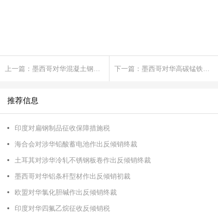
上一篇：墨西哥对华混凝土钢钉作出反倾销终裁
下一篇：墨西哥对华高碳锰铁作出反倾销日落合并期间复审终裁
推荐信息
印度对扁钢制品征收保障措施税
海合会对涉华铅酸蓄电池作出反倾销终裁
土耳其对涉华冷轧不锈钢板卷作出反倾销终裁
墨西哥对华铝条杆型材作出反倾销初裁
欧盟对华氯化胆碱作出反倾销终裁
印度对华四氟乙烷征收反倾销税