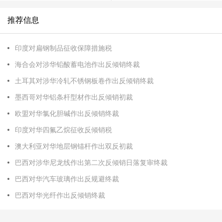
推荐信息
印度对扁钢制品征收保障措施税
海合会对涉华铅酸蓄电池作出反倾销终裁
土耳其对涉华冷轧不锈钢板卷作出反倾销终裁
墨西哥对华铝条杆型材作出反倾销初裁
欧盟对华氯化胆碱作出反倾销终裁
印度对华四氟乙烷征收反倾销税
澳大利亚对华地层钢锚杆作出双反初裁
巴西对涉华尼龙线作出第二次反倾销日落复审终裁
巴西对华汽车玻璃作出反规避终裁
巴西对华光纤作出反倾销终裁