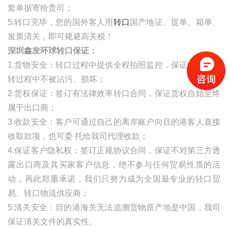
套单据寄给贵司；
5.转口完毕，您的国外客人用
转口
国产地证、提单
、箱单、
发票清关，即可规避高关税！
深圳鑫发环球转口保证：
1.货物安全：转口过程中提供全程拍照监控，保证货物在中
转过程中不被沾污、损坏；
2.货权保证：签订有法律效率转口合同，保证货权自始至终
属于出口商；
3.收款安全：客户可通过自己的离岸账户向目的港客人直接
收取款项，也可委
托给我司代理收款；
4.保证客户隐私权：签订正规协议合同，保证不对第三方透
露出口商及其买家客户信息，绝不参与任何贸易性质的活
动，再此郑重承诺，我们只努力成为全国最专业的转口贸
易、转口物流供应商；
5.清关安全：目的港海关无法追溯货物原产地是中国，我司
保证清关文件的真实性。