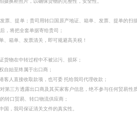
会拍摄换柜照片，以确保货物的完整性，安全性。
、发票、提单；贵司用转口国原产地证、箱单、发票、提单的扫
后，将把全套单据寄给贵司；
单
、箱单、发票清关，即可规避高关税！
保证货物在中转过程中不被沾污、损坏；
货权自始至终属于出口商；
的港客人直接收取款项，也可委
托给我司代理收款；
不对第三方透露出口商及其买家客户信息，绝不参与任何贸易性
的转口贸易、转口物流供应商；
是中国，我司保证清关文件的真实性。