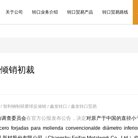
关于公司
转口业务介绍
转口贸易产品
转口贸易路线
倾销初裁
 智利钢制研磨球反倾销 / 鑫发转口 / 鑫发转口贸易
曲调查委员会
在官方公报发布公告，决定
对原产于中国的直径小
s para molienda convencionalde diámetro inferior
材股份有限公司（Changshu Feifan Metalwork Co., Ltd.