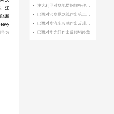
澳大利亚对华地层钢锚杆作出双反初裁
5%、江
巴西对涉华尼龙线作出第二次反倾销日落复审终裁
、钢诺新
巴西对华汽车玻璃作出反规避终裁
eavy
巴西对华光纤作出反倾销终裁
则号为
。