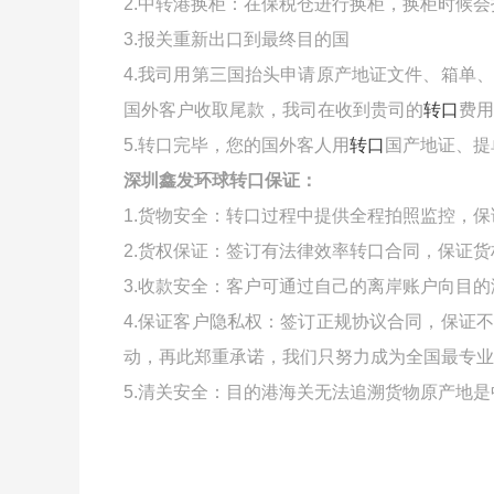
2.中转港换柜：在保税仓进行换柜，换柜时候
3.报关重新出口到最终目的国
4.我司用第三国抬头申请原产地证文件、箱单
国外客户收取尾款，我司在收到贵司的
转口
费用
5.转口完毕，您的国外客人用
转口
国产地证、提
深圳鑫发环球转口保证：
1.货物安全：转口过程中提供全程拍照监控，
2.货权保证：签订有法律效率转口合同，保证
3.收款安全：客户可通过自己的离岸账户向目
4.保证客户隐私权：签订正规协议合同，保证
动，再此郑重承诺，我们只努力成为全国最专业
5.清关安全：目的港海关无法追溯货物原产地