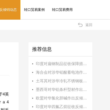
反倾销动态
转口贸易案例
转口贸易费用
返回
推荐信息
印度对扁钢制品征收保障措施税
海合会对涉华铅酸蓄电池作出反倾销终裁
土耳其对涉华冷轧不锈钢板卷作出反倾销终裁
墨西哥对华铝条杆型材作出反倾销初裁
于4英
欧盟对华氯化胆碱作出反倾销终裁
 a 4
印度对华四氟乙烷征收反倾销税
）临时反