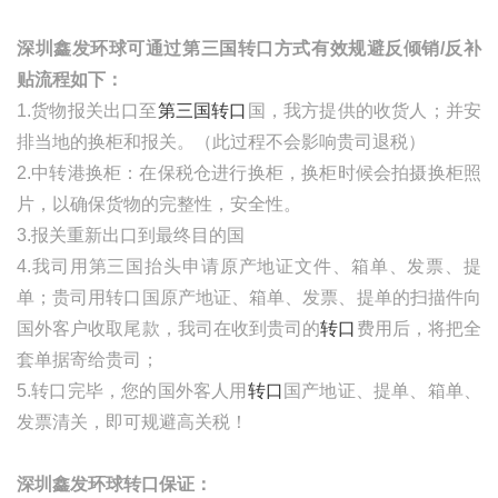
深圳鑫发环球可通过第三国转口方式有效规避反倾销
/
反补
贴流程如下：
1.货物报关出口至
第三国转口
国，我方提供的收货人；并安
排当地的换柜和报关。（此过程不会影响贵司退税）
2.中转港换柜：在保税仓进行换柜，换柜时候会拍摄换柜照
片，以确保货物的完整性，安全性。
3.报关重新出口到最终目的国
4.我司用第三国抬头申请原产地证文件、箱单、发票、提
单；贵司用转口国原产地证、箱单、发票、提单的扫描件向
国外客户收取尾款，我司在收到贵司的
转口
费用后，将把全
套单据寄给贵司；
5.转口完毕，您的国外客人用
转口
国产地证、提单、箱单、
发票清关，即可规避高关税！
深圳鑫发环球转口保证：