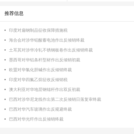
推荐信息
印度对扁钢制品征收保障措施税
海合会对涉华铅酸蓄电池作出反倾销终裁
土耳其对涉华冷轧不锈钢板卷作出反倾销终裁
墨西哥对华铝条杆型材作出反倾销初裁
欧盟对华氯化胆碱作出反倾销终裁
印度对华四氟乙烷征收反倾销税
澳大利亚对华地层钢锚杆作出双反初裁
巴西对涉华尼龙线作出第二次反倾销日落复审终裁
巴西对华汽车玻璃作出反规避终裁
巴西对华光纤作出反倾销终裁