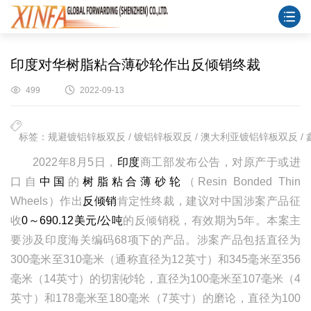
印度对华树脂粘合薄砂轮作出反倾销终裁
499
2022-09-13
标签：规避镀铝锌板双反 / 镀铝锌板双反 / 澳大利亚镀铝锌板双反 / 
2022年8月5日，
印度
商工部发布公告，对原产于或进
口自
中国
的
树脂粘合薄砂轮
（Resin Bonded Thin
Wheels）作出
反倾销
肯定性终裁，建议对中国涉案产品征
收
0～690.12美元/公吨
的反倾销税，有效期为5年。本案主
要涉及印度海关编码68项下的产品。涉案产品包括直径为
300毫米至310毫米（通称直径为12英寸）和345毫米至356
毫米（14英寸）的切割砂轮，直径为100毫米至107毫米（4
英寸）和178毫米至180毫米（7英寸）的磨论，直径为100