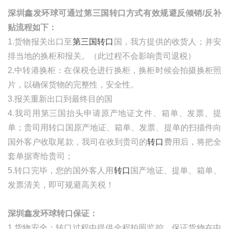
深圳鑫发环球可通过第三国转口方式有效规避反倾销
/
反补
贴流程如下：
1.货物报关出口至
第三国转口
国，我方提供的收货人；并安
排当地的换柜和报关。（此过程不会影响贵司退税）
2.中转港换柜：在保税仓进行换柜，换柜时候会拍摄换柜照
片，以确保货物的完整性，安全性。
3.报关重新出口到最终目的国
4.我司用第三国抬头申请原产地证文件、箱单、发票、提
单；贵司用转口国原产地证、箱单、发票、提单的扫描件向
国外客户收取尾款，我司在收到贵司的
转口
费用后，将把全
套单据寄给贵司；
5.转口完毕，您的国外客人用
转口
国产地证、提单、箱单、
发票清关，即可规避高关税！
深圳鑫发环球转口保证：
1.货物安全：转口过程中提供全程拍照监控，保证货物在中