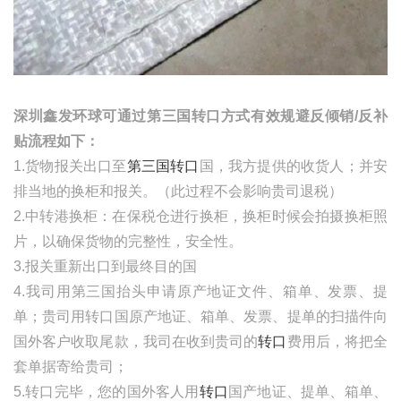
深圳鑫发环球可通过第三国转口方式有效规避反倾销
/
反补
贴流程如下：
1.货物报关出口至
第三国转口
国，我方提供的收货人；并安
排当地的换柜和报关。（此过程不会影响贵司退税）
2.中转港换柜：在保税仓进行换柜，换柜时候会拍摄换柜照
片，以确保货物的完整性，安全性。
3.报关重新出口到最终目的国
4.我司用第三国抬头申请原产地证文件、箱单、发票、提
单；贵司用转口国原产地证、箱单、发票、提单的扫描件向
国外客户收取尾款，我司在收到贵司的
转口
费用后，将把全
套单据寄给贵司；
5.转口完毕，您的国外客人用
转口
国产地证、提单、箱单、