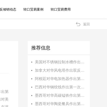
反倾销动态
转口贸易案例
转口贸易费用
返回
推荐信息
美国对不锈钢拉制水槽作出第二次反补贴日落复审终裁
加拿大对华风电塔作出双反初裁
阿根廷对华电加热器作出第二次反倾销日落复审终裁
巴西对华钢绞线作出第一次反倾销日落复审肯定性终裁
）作出第
墨西哥对华高碳锰铁作出第三次反倾销日落复审终裁
口对美
墨西哥对华陶瓷餐具作出第一次反倾销日落复审终裁
。在该