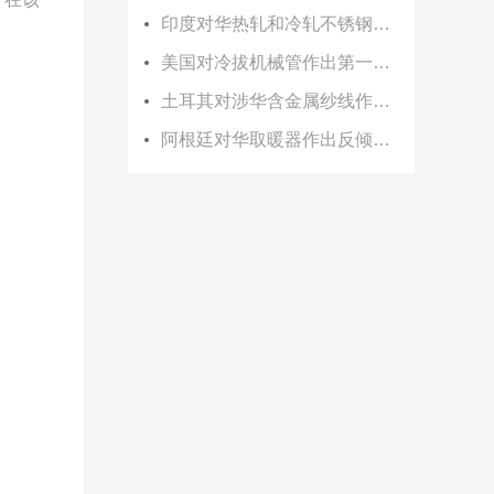
印度对华热轧和冷轧不锈钢板作出第一次反补贴日落复审终裁
美国对冷拔机械管作出第一次反倾销日落复审终裁
土耳其对涉华含金属纱线作出第三次反倾销日落复审终裁
阿根廷对华取暖器作出反倾销初裁