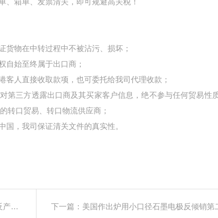
单、箱单、发票清关，即可规避高关税！
保证货物在中转过程中不被沾污、损坏；
货权自始至终属于出口商；
的港客人直接收取款项，也可委托给我司代理收款；
不对第三方透露出口商及其买家客户信息，绝不参与任何贸易性
的转口贸易、转口物流供应商；
是中国，我司保证清关文件的真实性。
上一篇：美国国际贸易委员会对华钢货架作出双反产业损害终裁