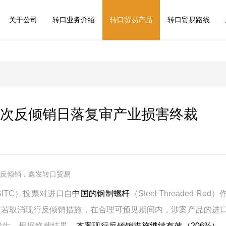
关于公司
转口业务介绍
转口贸易产品
转口贸易路线
次反倾销日落复审产业损害终裁
反倾销，鑫发转口贸易
ITC）投票对进口自
中国的钢制螺杆
（Steel Threaded Rod
定若取消现行反倾销措施，在合理可预见期间内，涉案产品的进
发生。根据终裁结果，
本案现行反倾销措施继续有效（206%）