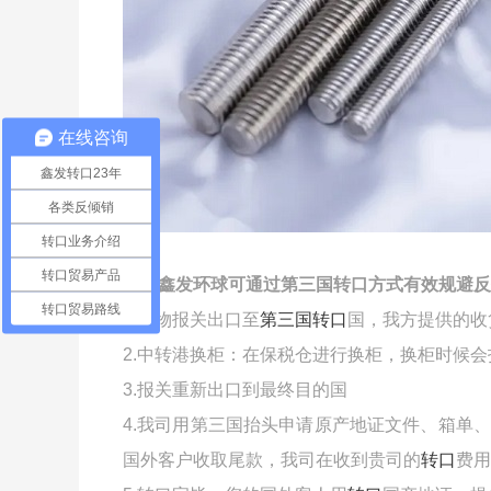
在线咨询
鑫发转口23年
各类反倾销
转口业务介绍
转口贸易产品
深圳鑫发环球可通过第三国转口方式有效规避反
转口贸易路线
1.货物报关出口至
第三国转口
国，我方提供的收
2.中转港换柜：在保税仓进行换柜，换柜时候
3.报关重新出口到最终目的国
4.我司用第三国抬头申请原产地证文件、箱单
国外客户收取尾款，我司在收到贵司的
转口
费用