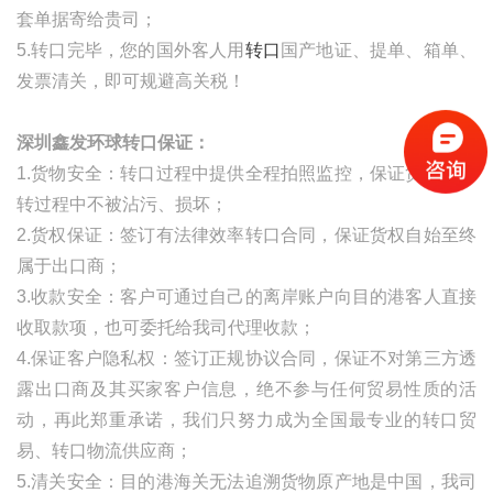
套单据寄给贵司；
5.转口完毕，您的国外客人用
转口
国产地证、提单、箱单、
发票清关，即可规避高关税！
深圳鑫发环球转口保证：
1.货物安全：转口过程中提供全程拍照监控，保证货物在中
转过程中不被沾污、损坏；
2.货权保证：签订有法律效率转口合同，保证货权自始至终
属于出口商；
3.收款安全：客户可通过自己的离岸账户向目的港客人直接
收取款项，也可委托给我司代理收款；
4.保证客户隐私权：签订正规协议合同，保证不对第三方透
露出口商及其买家客户信息，绝不参与任何贸易性质的活
动，再此郑重承诺，我们只努力成为全国最专业的转口贸
易、转口物流供应商；
5.清关安全：目的港海关无法追溯货物原产地是中国，我司