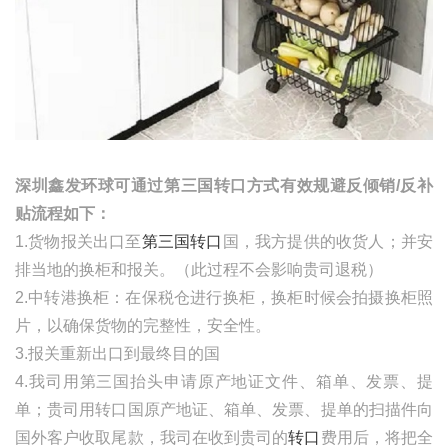
深圳鑫发环球可通过第三国转口方式有效规避反倾销
/
反补
贴流程如下：
1.货物报关出口至
第三国转口
国，我方提供的收货人；并安
排当地的换柜和报关。（此过程不会影响贵司退税）
2.中转港换柜：在保税仓进行换柜，换柜时候会拍摄换柜照
片，以确保货物的完整性，安全性。
3.报关重新出口到最终目的国
4.我司用第三国抬头申请原产地证文件、箱单、发票、提
单；贵司用转口国原产地证、箱单、发票、提单的扫描件向
国外客户收取尾款，我司在收到贵司的
转口
费用后，将把全