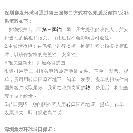
深圳鑫发环球可通过第三国转口方式有效规避反倾销
/
反补
贴流程如下：
1.货物报关出口至
第三国转口
国，我方提供的收货人；并安
排当地的换柜和报关。（此过程不会影响贵司退税）
2.中转港换柜：在保税仓进行换柜，换柜时候会拍摄换柜照
片，以确保货物的完整性，安全性。
3.报关重新出口到最终目的国
4.我司用第三国抬头申请原产地证文件、箱单、发票、提
单；贵司用转口国原产地证、箱单、发票、提单的扫描件向
国外客户收取尾款，我司在收到贵司的
转口
费用后，将把全
套单据寄给贵司；
5.转口完毕，您的国外客人用
转口
国产地证、提单、箱单、
发票清关，即可规避高关税！
深圳鑫发环球转口保证：