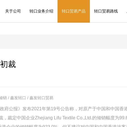
关于公司
转口业务介绍
转口贸易产品
转口贸易路线
初裁
销 / 鑫发转口 / 鑫发转口贸易
政府公报》发布
2021
年第
19
号公告称，对原产于中国和中国香
裁，裁定中国企业
Zhejiang Lifu Textile Co.,Ltd.
的倾销幅度为
99.
香港企业的倾销幅度为
923.0%
，但不建议对中国和中国香港涉案