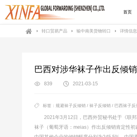
首页
转口贸易产品
输中南美货物转口
详情信息
巴西对涉华袜子作出反倾销
839
2021-03-15
标签：规避袜子反倾销 / 袜子反倾销 / 巴西袜子反倾
2021
年
3
月
12
日，巴西外贸秘书处于《联邦
袜子（葡萄牙语：
meias
）作出反倾销肯定性初
中国其他企业的倾销幅度分别为
245.5%
、中国