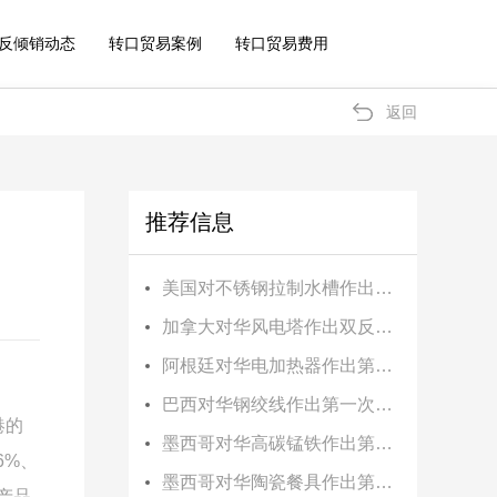
反倾销动态
转口贸易案例
转口贸易费用
返回
推荐信息
美国对不锈钢拉制水槽作出第二次反补贴日落复审终裁
加拿大对华风电塔作出双反初裁
阿根廷对华电加热器作出第二次反倾销日落复审终裁
巴西对华钢绞线作出第一次反倾销日落复审肯定性终裁
港的
墨西哥对华高碳锰铁作出第三次反倾销日落复审终裁
6%
、
墨西哥对华陶瓷餐具作出第一次反倾销日落复审终裁
产品