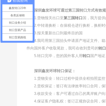
在线咨询
鑫发转口23年
深圳鑫发环球可通过第三国转口方式有效规
各类反倾销
1.货物报关出口至
第三国转口
国，我方提供
转口业务介绍
2.中转港换柜：在保税仓进行换柜，换柜
转口贸易产品
3.报关重新出口到最终目的国
转口贸易路线
4.我司用第三国抬头申请原产地证文件、
件向国外客户收取尾款，我司在收到贵司的
转口
5.转口完毕，您的国外客人用
转口
国产地证
深圳鑫发环球转口保证：
1.货物安全：转口过程中提供全程拍照监
2.货权保证：签订有法律效率转口合同，
3.收款安全：客户可通过自己的离岸账户
4.保证客户隐私权：签订正规协议合同，