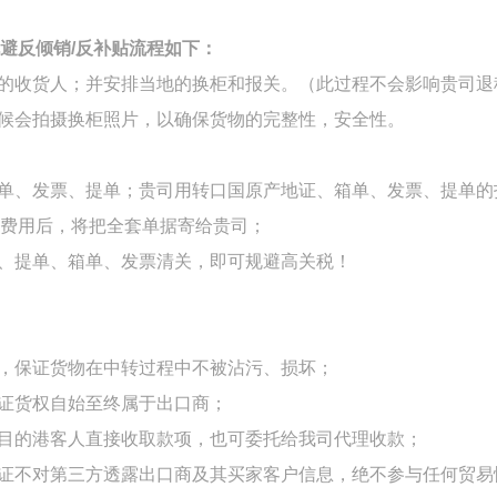
避反倾销
/
反补贴流程如下：
的收货人；并安排当地的换柜和报关。（此过程不会影响贵司退
时候会拍摄换柜照片，以确保货物的完整性，安全性。
箱单、发票、提单；贵司用转口国原产地证、箱单、发票、提单的
费用后，将把全套单据寄给贵司；
、提单、箱单、发票清关，即可规避高关税！
控，保证货物在中转过程中不被沾污、损坏；
保证货权自始至终属于出口商；
向目的港客人直接收取款项，也可委托给我司代理收款；
保证不对第三方透露出口商及其买家客户信息，绝不参与任何贸易