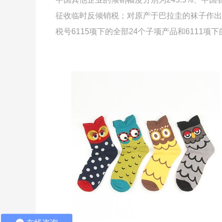
征收临时反倾销税；对原产于巴拉圭的袜子作出
税号
6115
项下的全部
24
个子项产品和
6111
项下