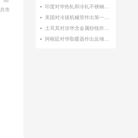
印度对华热轧和冷轧不锈钢板作出第一次反补贴日落复审终裁
共市
美国对冷拔机械管作出第一次反倾销日落复审终裁
土耳其对涉华含金属纱线作出第三次反倾销日落复审终裁
阿根廷对华取暖器作出反倾销初裁