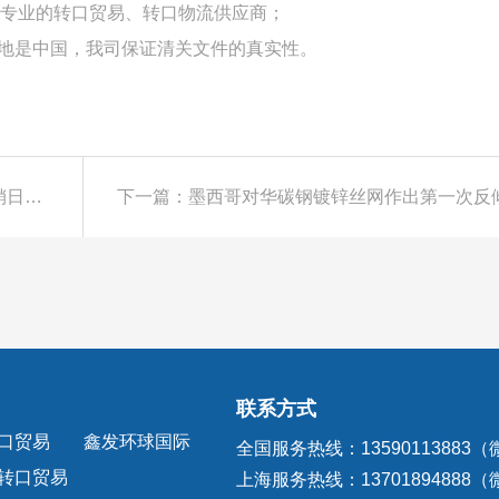
专业的转口贸易、转口物流供应商；
产地是中国，我司保证清关文件的真实性。
上一篇：阿根廷对华自行车轮胎作出第三次反倾销日落合并情势变迁复审终裁
联系方式
口贸易
鑫发环球国际
全国服务热线：13590113883
转口贸易
上海服务热线：13701894888