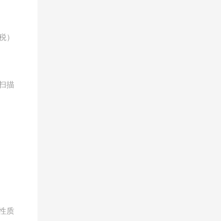
税）
扫描
性质