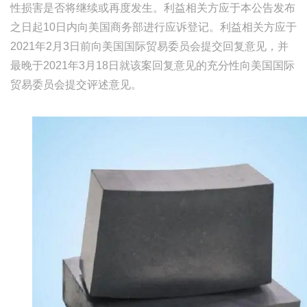
性损害是否将继续或再度发生。利益相关方应于本公告发布
之日起
10
日内向美国商务部进行应诉登记。利益相关方应于
2021
年
2
月
3
日前向美国国际贸易委员会提交回复意见，并
最晚于
2021
年
3
月
18
日就该案回复意见的充分性向美国国际
贸易委员会提交评述意见。