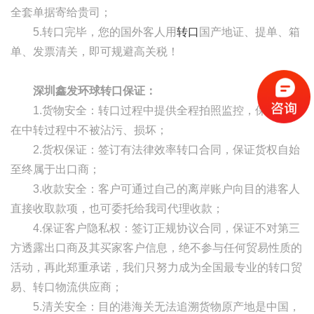
全套单据寄给贵司；
5.转口完毕，您的国外客人用
转口
国产地证、提单、箱
单、发票清关，即可规避高关税！
深圳鑫发环球转口保证：
1.货物安全：转口过程中提供全程拍照监控，保证货物
在中转过程中不被沾污、损坏；
2.货权保证：签订有法律效率转口合同，保证货权自始
至终属于出口商；
3.收款安全：客户可通过自己的离岸账户向目的港客人
直接收取款项，也可委托给我司代理收款；
4.保证客户隐私权：签订正规协议合同，保证不对第三
方透露出口商及其买家客户信息，绝不参与任何贸易性质的
活动，再此郑重承诺，我们只努力成为全国最专业的转口贸
易、转口物流供应商；
5.清关安全：目的港海关无法追溯货物原产地是中国，