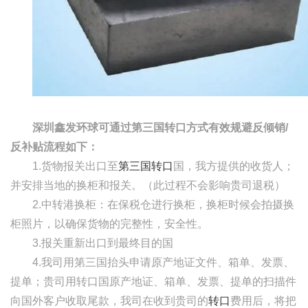
深圳鑫发环球可通过第三国转口方式有效规避反倾销
/
反补贴流程如下：
1.货物报关出口至
第三国转口
国，我方提供的收货人；
并安排当地的换柜和报关。（此过程不会影响贵司退税）
2.中转港换柜：在保税仓进行换柜，换柜时候会拍摄换
柜照片，以确保货物的完整性，安全性。
3.报关重新出口到最终目的国
4.我司用第三国抬头申请原产地证文件、箱单、发票、
提单；贵司用转口国原产地证、箱单、发票、提单的扫描件
向国外客户收取尾款，我司在收到贵司的
转口
费用后，将把