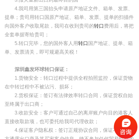
4.我司用第三国抬头申请原产地证文件、箱单、发票、
提单；贵司用转口国原产地证、箱单、发票、提单的扫描件
向国外客户收取尾款，我司在收到贵司的
转口
费用后，将把
全套单据寄给贵司；
5.转口完毕，您的国外客人用
转口
国产地证、提单、箱
单、发票清关，即可规避高关税！
深圳鑫发环球转口保证：
1.货物安全：转口过程中提供全程拍照监控，保证货物
在中转过程中不被沾污、损坏；
2.货权保证：签订有法律效率转口合同，保证货权自始
至终属于出口商；
3.收款安全：客户可通过自己的离岸账户向目的港客人
直接收取款项，也可委托给我司代理收款；
4.保证客户隐私权：签订正规协议合同，保证不对第三
方透露出口商及其买家客户信息，绝不参与任何贸易性质的