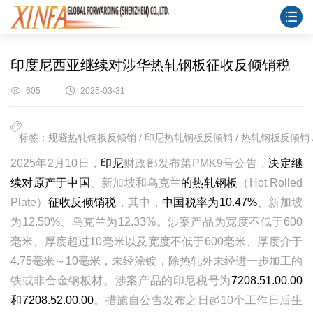
印度尼西亚继续对涉华热轧钢板征收反倾销税
605
2025-03-31
标签：规避热轧钢板反倾销 / 印尼热轧钢板反倾销 / 热轧钢板反倾销 /
2025
年
2
月
10
日，
印尼
财政部发布第
PMK9
号公告，
决定继
续对原产于中国
、新加坡和乌克兰
的热轧钢板
（
Hot Rolled
Plate
）
征收反倾销税
，其中，
中国税率为
10.47%
、新加坡
为
12.50%
、乌克兰为
12.33%
。涉案产品为宽度不低于
600
毫米、厚度超过
10
毫米以及宽度不低于
600
毫米、厚度介于
4.75
毫米～
10
毫米，未经涂镀，除热轧外未经进一步加工的
铁或非合金钢板材。涉案产品的印尼税号为
7208.51.00.00
和
7208.52.00.00
。措施自公告发布之日起
10
个工作日后生