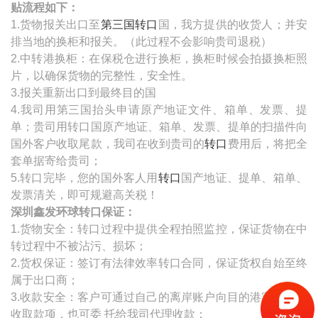
贴流程如下：
1.货物报关出口至
第三国转口
国，我方提供的收货人；并安
排当地的换柜和报关。（此过程不会影响贵司退税）
2.
中转港换柜：在保税仓进行换柜，换柜时候会拍摄换柜照
片，以确保货物的完整性，安全性。
3.报关重新出口到最终目的国
4.我司用第三国抬头申请原产地证文件、箱单、发票、提
单；贵司用转口国原产地证、箱单、发票、提单的扫描件向
国外客户收取尾款，我司在收到贵司的
转口
费用后，将把全
套单据寄给贵司；
5.
转口完毕，您的国外客人用
转口
国产地证、提单、箱单、
发票清关，即可规避高关税！
深圳鑫发环球转口保证：
1.货物安全：转口过程中提供全程拍照监控，保证货物在中
转过程中不被沾污、损坏；
2.货权保证：签订有法律效率转口合同，保证货权自始至终
属于出口商；
3.收款安全：客户可通过自己的离岸账户向目的港客人直接
收取款项，也可委 托给我司代理收款；