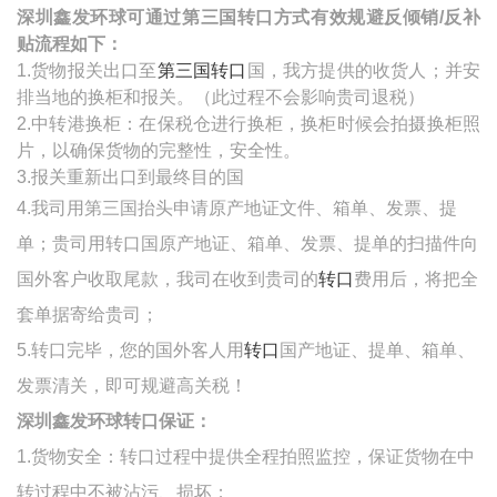
深圳鑫发环球可通过第三国转口方式有效规避反倾销
/
反补
贴流程如下：
1.货物报关出口至
第三国转口
国，我方提供的收货人；并安
排当地的换柜和报关。（此过程不会影响贵司退税）
2.
中转港换柜：在保税仓进行换柜，换柜时候会拍摄换柜照
片，以确保货物的完整性，安全性。
3.报关重新出口到最终目的国
4.我司用第三国抬头申请原产地证文件、箱单、发票、提
单；贵司用转口国原产地证、箱单、发票、提单的扫描件向
国外客户收取尾款，我司在收到贵司的
转口
费用后，将把全
套单据寄给贵司；
5.
转口完毕，您的国外客人用
转口
国产地证、提单、箱单、
发票清关，即可规避高关税！
深圳鑫发环球转口保证：
1.货物安全：转口过程中提供全程拍照监控，保证货物在中
转过程中不被沾污、损坏；