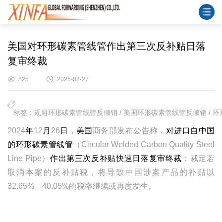
美国对环形碳素管线管作出第三次反补贴日落
复审终裁
825
2025-03-27
标签：规避环形碳素管线管反倾销 / 美国环形碳素管线管反倾销 / 环形
2024
年
12
月
26
日
，
美国
商务部发布公告称，
对进口自中国
的环形碳素管线管
（
Circular Welded Carbon Quality Steel
Line Pipe
）
作出第三次反补贴快速日落复审终裁
：裁定若
取消本案的反补贴税，将导致中国涉案产品的补贴以
32.65%
—
40.05%
的税率继续或再度发生。