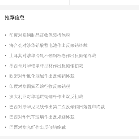
推荐信息
印度对扁钢制品征收保障措施税
海合会对涉华铅酸蓄电池作出反倾销终裁
土耳其对涉华冷轧不锈钢板卷作出反倾销终裁
墨西哥对华铝条杆型材作出反倾销初裁
欧盟对华氯化胆碱作出反倾销终裁
印度对华四氟乙烷征收反倾销税
澳大利亚对华地层钢锚杆作出双反初裁
巴西对涉华尼龙线作出第二次反倾销日落复审终裁
巴西对华汽车玻璃作出反规避终裁
巴西对华光纤作出反倾销终裁