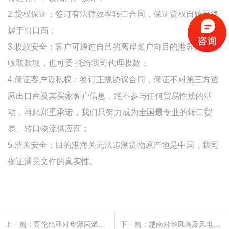
2.货权保证：签订有法律效率转口合同，保证货权自始至终
属于出口商；
3.收款安全：客户可通过自己的离岸账户向目的港客人直接
收取款项，也可委 托给我司代理收款；
4.保证客户隐私权：签订正规协议合同，保证不对第三方透
露出口商及其买家客户信息，绝不参与任何贸易性质的活
动，再此郑重承诺，我们只努力成为全国最专业的转口贸
易、转口物流供应商；
5.清关安全：目的港海关无法追溯货物原产地是中国，我司
保证清关文件的真实性。
上一篇：哥伦比亚对华聚丙烯无纺布作出反倾销终裁
下一篇：越南对华风塔及风电设备部件作出反倾销终裁