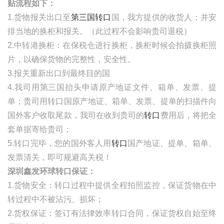
贴流程如下：
1.货物报关出口至
第三国转口
国，我方提供的收货人；并安
排当地的换柜和报关。（此过程不会影响贵司退税）
2.中转港换柜：在保税仓进行换柜，换柜时候会拍摄换柜照
片，以确保货物的完整性，安全性。
3.报关重新出口到最终目的国
4.我司用第三国抬头申请原产地证文件、箱单、发票、提
单；贵司用转口国原产地证、箱单、发票、提单的扫描件向
国外客户收取尾款，我司在收到贵司的
转口
费用后，将把全
套单据寄给贵司；
5.转口完毕，您的国外客人用
转口
国产地证、提单
、箱单、
发票清关，即可规避高关税！
深圳鑫发环球转口保证：
1.货物安全：转口过程中提供全程拍照监控，保证货物在中
转过程中不被沾污、损坏；
2.货权保证：签订有法律效率转口合同，保证货权自始至终