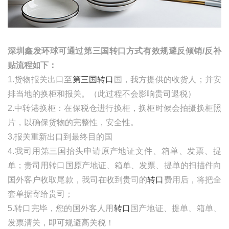
深圳鑫发环球可通过第三国转口方式有效规避反倾销
/反补
贴流程如下：
1.货物报关出口至
第三国转口
国，我方提供的收货人；并安
排当地的换柜和报关。（此过程不会影响贵司退税）
2.中转港换柜：在保税仓进行换柜，换柜时候会拍摄换柜照
片，以确保货物的完整性，安全性。
3.报关重新出口到最终目的国
4.我司用第三国抬头申请原产地证文件、箱单、发票、提
单；贵司用转口国原产地证、箱单、发票、提单的扫描件向
国外客户收取尾款，我司在收到贵司的
转口
费用后，将把全
套单据寄给贵司；
5.转口完毕，您的国外客人用
转口
国产地证、提单
、箱单、
发票清关，即可规避高关税！