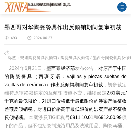
墨西哥对华陶瓷餐具作出反倾销期间复审初裁
493
2024-06-27
标签：规避陶瓷餐具反倾销 / 陶瓷餐具反倾销 / 墨西哥陶瓷餐具反倾销 
2024年6月21日，
墨西哥经济部
发布公告，
对原产于中国
的陶瓷餐具（西班牙语：vajillas y piezas sueltas de
vajillas de cerámica）作出反倾销期间复审初裁
，初步裁定
维持原审终裁确定的反倾销措施不变，继续设定
2.61美元/
千克的最低限价
，
对进口价格低于最低限价的涉案产品征收
差额反倾销税，对进口价格高于最低限价的涉案产品不征收
反倾销税
。本案涉及TIGIE税号
6911.10.01
和
6912.00.99
项
下的产品，但不包括瓷制洗浴用品及洗漱用品、陶瓷马桶、