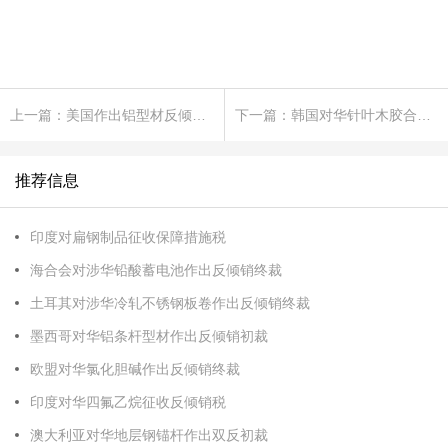
上一篇：美国作出铝型材反倾销初裁
下一篇：韩国对华针叶木胶合板作出反倾销日落复审终裁
推荐信息
印度对扁钢制品征收保障措施税
海合会对涉华铅酸蓄电池作出反倾销终裁
土耳其对涉华冷轧不锈钢板卷作出反倾销终裁
墨西哥对华铝条杆型材作出反倾销初裁
欧盟对华氯化胆碱作出反倾销终裁
印度对华四氟乙烷征收反倾销税
澳大利亚对华地层钢锚杆作出双反初裁