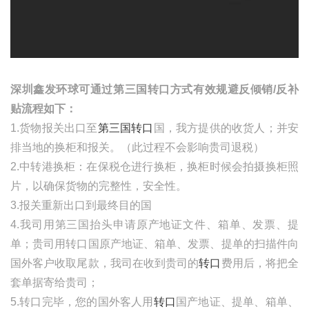
深圳鑫发环球可通过第三国转口方式有效规避反倾销
/反补
贴流程如下：
1.货物报关出口至
第三国转口
国，我方提供的收货人；并安
排当地的换柜和报关。（此过程不会影响贵司退税）
2.中转港换柜：在保税仓进行换柜，换柜时候会拍摄换柜照
片，以确保货物的完整性，安全性。
3.报关重新出口到最终目的国
4.我司用第三国抬头申请原产地证文件、箱单、发票、提
单；贵司用转口国原产地证、箱单、发票、提单的扫描件向
国外客户收取尾款，我司在收到贵司的
转口
费用后，将把全
套单据寄给贵司；
5.转口完毕，您的国外客人用
转口
国产地证、提单
、箱单、