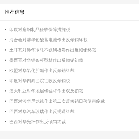
推荐信息
印度对扁钢制品征收保障措施税
海合会对涉华铅酸蓄电池作出反倾销终裁
土耳其对涉华冷轧不锈钢板卷作出反倾销终裁
墨西哥对华铝条杆型材作出反倾销初裁
欧盟对华氯化胆碱作出反倾销终裁
印度对华四氟乙烷征收反倾销税
澳大利亚对华地层钢锚杆作出双反初裁
巴西对涉华尼龙线作出第二次反倾销日落复审终裁
巴西对华汽车玻璃作出反规避终裁
巴西对华光纤作出反倾销终裁