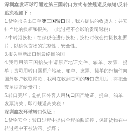
深圳鑫发环球可通过第三国转口方式有效规避反倾销
/反补
贴流程如下：
1.货物报关出口至
第三国转口
国，我方提供的收货人；并安
排当地的换柜和报关。（此过程不会影响贵司退税）
2.中转港换柜：在保税仓进行换柜，换柜时候会拍摄换柜照
片，以确保货物的完整性，安全性。
3.报关重新出口到最终目的国
4.我司用第三国抬头申请原产地证文件、箱单、发票、提
单；贵司用转口国原产地证、箱单、发票、提单的扫描件向
国外客户收取尾款，我司在收到贵司的
转口
费用后，将把全
套单据寄给贵司；
5.转口完毕，您的国外客人用
转口
国产地证、提单
、箱单、
发票清关，即可规避高关税！
深圳鑫发环球转口保证：
1.货物安全：转口过程中提供全程拍照监控，保证货物在中
转过程中不被沾污、损坏；