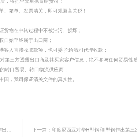
后，将把全套单据寄给贵司；
单
、箱单、发票清关，即可规避高关税！
保证货物在中转过程中不被沾污、损坏；
货权自始至终属于出口商；
的港客人直接收取款项，也可委
托给我司代理收款；
不对第三方透露出口商及其买家客户信息，绝不参与任何贸易性
的转口贸易、转口物流供应商；
是中国，我司保证清关文件的真实性。
上一篇：印度对华太阳能电池组件用EVA塑料片作出第一次反倾销日落复审终裁