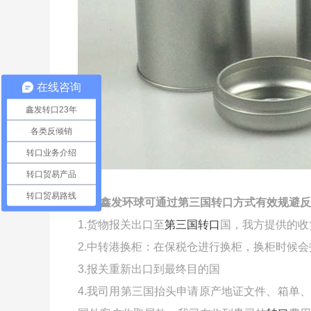
在线咨询
鑫发转口23年
各类反倾销
转口业务介绍
转口贸易产品
转口贸易路线
深圳鑫发环球可通过第三国转口方式有效规避反
1.货物报关出口至
第三国转口
国，我方提供的收
2.中转港换柜：在保税仓进行换柜，换柜时候
3.报关重新出口到最终目的国
4.我司用第三国抬头申请原产地证文件、箱单