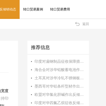
反倾销动态
转口贸易案例
转口贸易费用
返回
推荐信息
印度对扁钢制品征收保障措施税
海合会对涉华铅酸蓄电池作出反倾销终裁
土耳其对涉华冷轧不锈钢板卷作出反倾销终裁
墨西哥对华铝条杆型材作出反倾销初裁
的宽度
欧盟对华氯化胆碱作出反倾销终裁
维持印
印度对华四氟乙烷征收反倾销税
4%、