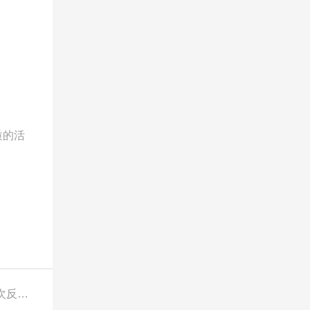
质的活
下一篇：印度尼西亚对华H型钢和I型钢作出第三次反倾销日落复审终裁