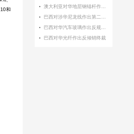
澳大利亚对华地层钢锚杆作出双反初裁
2.10和
巴西对涉华尼龙线作出第二次反倾销日落复审终裁
巴西对华汽车玻璃作出反规避终裁
巴西对华光纤作出反倾销终裁