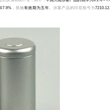
7.9%
，措施
有效期为五年
。涉案产品的印尼税号为
7210.1