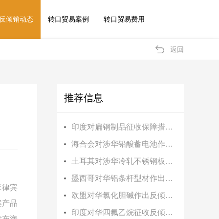
反倾销动态
转口贸易案例
转口贸易费用
返回
推荐信息
印度对扁钢制品征收保障措施税
海合会对涉华铅酸蓄电池作出反倾销终裁
土耳其对涉华冷轧不锈钢板卷作出反倾销终裁
墨西哥对华铝条杆型材作出反倾销初裁
菲律宾
欧盟对华氯化胆碱作出反倾销终裁
案产品
印度对华四氟乙烷征收反倾销税
发布海