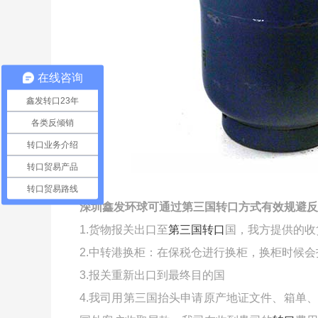
在线咨询
鑫发转口23年
各类反倾销
转口业务介绍
转口贸易产品
转口贸易路线
深圳鑫发环球可通过第三国转口方式有效规避反
1.货物报关出口至
第三国转口
国，我方提供的收
2.中转港换柜：在保税仓进行换柜，换柜时候
3.报关重新出口到最终目的国
4.我司用第三国抬头申请原产地证文件、箱单