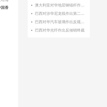
澳大利亚对华地层钢锚杆作出双反初裁
中国香
巴西对涉华尼龙线作出第二次反倾销日落复审终裁
巴西对华汽车玻璃作出反规避终裁
巴西对华光纤作出反倾销终裁