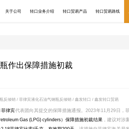
关于公司
转口业务介绍
转口贸易产品
转口贸易路线
瓶作出保障措施初裁
反倾销 / 菲律宾液化石油气钢瓶反倾销 / 鑫发转口 / 鑫发转口贸易
布
菲律宾
代表团向其提交的保障措施通报。2023年11月29日，
roleum Gas (LPG) cylinders）保障措施初裁结果
，建议对涉
2.18菲律宾比索/千克，有效期200天
，该措施自菲律宾海关局