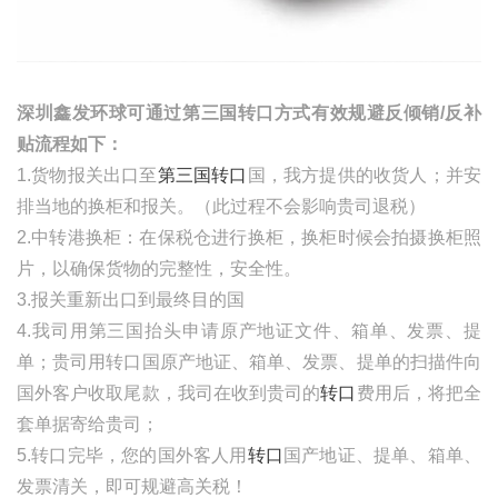
深圳鑫发环球可通过第三国转口方式有效规避反倾销
/反补
贴流程如下：
1.货物报关出口至
第三国转口
国，我方提供的收货人；并安
排当地的换柜和报关。（此过程不会影响贵司退税）
2.中转港换柜：在保税仓进行换柜，换柜时候会拍摄换柜照
片，以确保货物的完整性，安全性。
3.报关重新出口到最终目的国
4.我司用第三国抬头申请原产地证文件、箱单、发票、提
单；贵司用转口国原产地证、箱单、发票、提单的扫描件向
国外客户收取尾款，我司在收到贵司的
转口
费用后，将把全
套单据寄给贵司；
5.转口完毕，您的国外客人用
转口
国产地证、提单
、箱单、
发票清关，即可规避高关税！