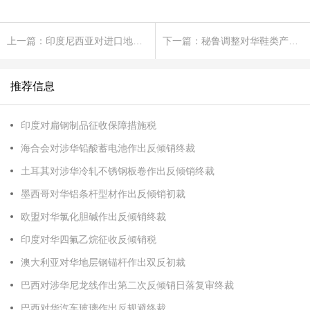
上一篇：印度尼西亚对进口地毯作出保障措施日落复审终裁
下一篇：秘鲁调整对华鞋类产品反倾销措施
推荐信息
印度对扁钢制品征收保障措施税
海合会对涉华铅酸蓄电池作出反倾销终裁
土耳其对涉华冷轧不锈钢板卷作出反倾销终裁
墨西哥对华铝条杆型材作出反倾销初裁
欧盟对华氯化胆碱作出反倾销终裁
印度对华四氟乙烷征收反倾销税
澳大利亚对华地层钢锚杆作出双反初裁
巴西对涉华尼龙线作出第二次反倾销日落复审终裁
巴西对华汽车玻璃作出反规避终裁