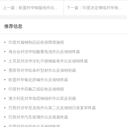
上一篇：欧盟对华铜版纸作出第二次双反日落复审终裁
下一篇：印度决定继续对华渔网征收反倾销税
推荐信息
印度对扁钢制品征收保障措施税
海合会对涉华铅酸蓄电池作出反倾销终裁
土耳其对涉华冷轧不锈钢板卷作出反倾销终裁
墨西哥对华铝条杆型材作出反倾销初裁
欧盟对华氯化胆碱作出反倾销终裁
印度对华四氟乙烷征收反倾销税
澳大利亚对华地层钢锚杆作出双反初裁
巴西对涉华尼龙线作出第二次反倾销日落复审终裁
巴西对华汽车玻璃作出反规避终裁
巴西对华光纤作出反倾销终裁