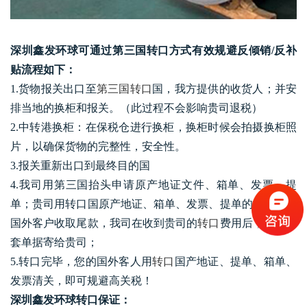
深圳鑫发环球可通过第三国转口方式有效规避反倾销/反补
贴流程如下：
1.货物报关出口至
第三国转口
国，我方提供的收货人；并安
排当地的换柜和报关。（此过程不会影响贵司退税）
2.中转港换柜：在保税仓进行换柜，换柜时候会拍摄换柜照
片，以确保货物的完整性，安全性。
3.报关重新出口到最终目的国
4.我司用第三国抬头申请原产地证文件、箱单、发票、提
单；贵司用转口国原产地证、箱单、发票、提单的扫描件向
国外客户收取尾款，我司在收到贵司的
转口
费用后，将把全
套单据寄给贵司；
5.转口完毕，您的国外客人用
转口
国产地证、提单
、箱单、
发票清关，即可规避高关税！
深圳鑫发环球转口保证：