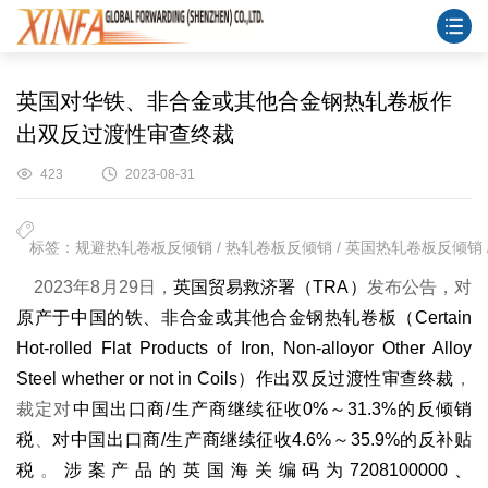
英国对华铁、非合金或其他合金钢热轧卷板作
出双反过渡性审查终裁
423
2023-08-31
标签：规避热轧卷板反倾销 / 热轧卷板反倾销 / 英国热轧卷板反倾销 /
2023
年
8
月
29
日，
英国贸易救济署（
TRA
）
发布公告，对
原产于中国的铁、非合金或其他合金钢热轧卷板（
Certain
Hot-rolled Flat Products of Iron, Non-alloyor Other Alloy
Steel whether or not in Coils
）作出双反过渡性审查终裁
，
裁定对
中国出口商
/
生产商继续征收
0%
～
31.3%
的反倾销
税
、
对中国出口商
/
生产商继续征收
4.6%
～
35.9%
的反补贴
税
。
涉案产品的英国海关编码为
7208100000
、