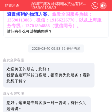
第三国转口二十年，安全规避反倾销税/反补贴税
深圳市鑫发环球国际货运有限公司正在为您服务
结束沟通
13590113883
以及其它出口受限。已为数千家企业提供成功规
避反倾销的物流方案。
鑫发全国服务热线：
13590113883，微信：19166226770，以及上海服
务专线：13701894888
（微信同号）。
请问有什么可以帮助您吗？
2026-08-10 09:53:52 开始沟通
鑫发金牌客服
欢迎
美国的朋友，
您好！
我是鑫发环球转口客服，很高兴为您服务！看到
您想了解
？
鑫发金牌客服
您好，这里是专属客服一对一咨询，有什么问
题请讲~