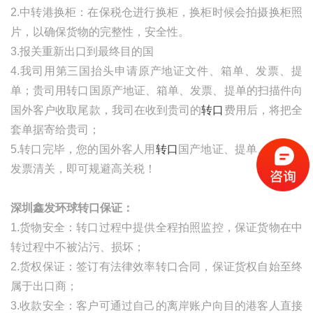
2.中转港换柜：在保税仓进行换柜，换柜时候会拍摄换柜照
片，以确保货物的完整性，安全性。
3.报关重新出口到最终目的国
4.我司用第三国抬头申请原产地证文件、箱单、发票、提
单；贵司用转口国原产地证、箱单、发票、提单的扫描件向
国外客户收取尾款，我司在收到贵司的
转口
费用后，将把全
套单据寄给贵司；
5.转口完毕，您的国外客人用
转口
国产地证、提单、箱单、
发票清关，即可规避高关税！
深圳鑫发环球转口保证：
1.货物安全：转口过程中提供全程拍照监控，保证货物在中
转过程中不被沾污、损坏；
2.货权保证：签订有法律效率转口合同，保证货权自始至终
属于出口商；
3.收款安全：客户可通过自己的离岸账户向目的港客人直接