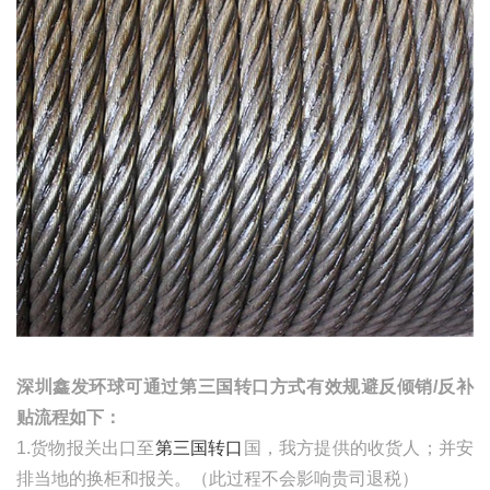
深圳鑫发环球可通过第三国转口方式有效规避反倾销
/
反补
贴流程如下：
1.货物报关出口至
第三国转口
国，我方提供的收货人；并安
排当地的换柜和报关。（此过程不会影响贵司退税）