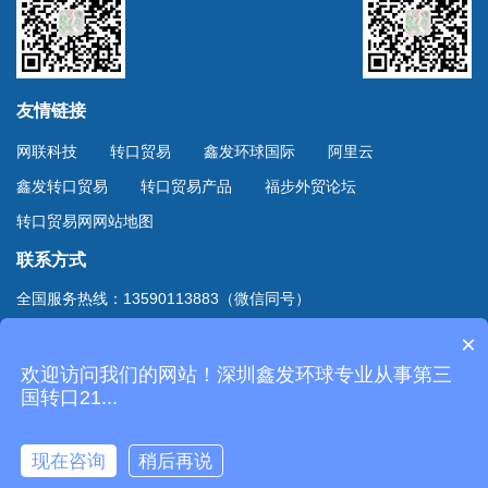
友情链接
网联科技
转口贸易
鑫发环球国际
阿里云
鑫发转口贸易
转口贸易产品
福步外贸论坛
转口贸易网网站地图
联系方式
全国服务热线：13590113883（微信同号）
上海服务热线：13701894888（微信同号）
×
地址：深圳市深南东路4002号鸿隆世纪广场B座10D室
欢迎访问我们的网站！深圳鑫发环球专业从事第三
Copyright © 2020
深圳市鑫发环球国际货运有限公司
国转口21...
. All Rights Reserved.
粤ICP备20061124号-2
现在咨询
稍后再说
技术支持：网联科技