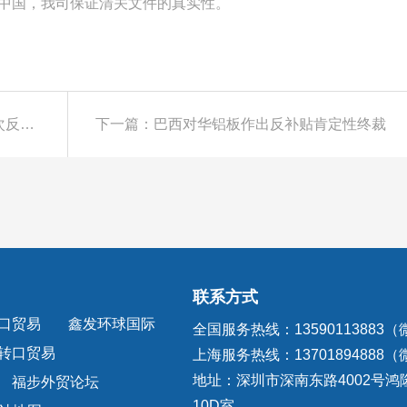
是中国，我司保证清关文件的真实性。
上一篇：阿根廷对涉华可锻性铸铁管件作出第二次反倾销日落复审终裁
下一篇：巴西对华铝板作出反补贴肯定性终裁
联系方式
口贸易
鑫发环球国际
全国服务热线：13590113883
转口贸易
上海服务热线：13701894888
地址：深圳市深南东路4002号鸿
福步外贸论坛
10D室