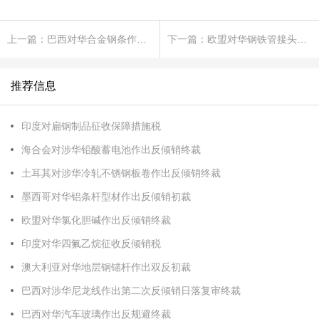
上一篇：巴西对华合金钢条作出第一次反倾销日落复审终裁
下一篇：欧盟对华钢铁管接头作出反倾销日落复审终裁
推荐信息
印度对扁钢制品征收保障措施税
海合会对涉华铅酸蓄电池作出反倾销终裁
土耳其对涉华冷轧不锈钢板卷作出反倾销终裁
墨西哥对华铝条杆型材作出反倾销初裁
欧盟对华氯化胆碱作出反倾销终裁
印度对华四氟乙烷征收反倾销税
澳大利亚对华地层钢锚杆作出双反初裁
巴西对涉华尼龙线作出第二次反倾销日落复审终裁
巴西对华汽车玻璃作出反规避终裁