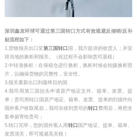
深圳鑫发环球可通过第三国转口方式有效规避反倾销
/
反补
贴流程如下：
1.货物报关出口至
第三国转口
国，我方提供的收货人；并安
排当地的换柜和报关。（此过程不会影响贵司退税）
2.中转港换柜：在保税仓进行换柜，换柜时候会拍摄换柜照
片，以确保货物的完整性，安全性。
3.报关重新出口到最终目的国
4.我司用第三国抬头申请原产地证文件、箱单、发票、提
单；贵司用转口国原产地证、箱单、发票、提单的扫描件向
国外客户收取尾款，我司在收到贵司的
转口
费用后，将把全
套单据寄给贵司；
5.转口完毕，您的国外客人用
转口
国产地证、提单、箱单、
发票清关，即可规避高关税！