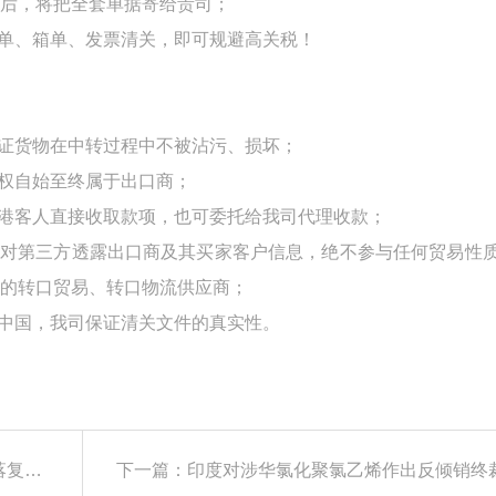
后，将把全套单据寄给贵司；
单、箱单、发票清关，即可规避高关税！
保证货物在中转过程中不被沾污、损坏；
货权自始至终属于出口商；
的港客人直接收取款项，也可委托给我司代理收款；
不对第三方透露出口商及其买家客户信息，绝不参与任何贸易性
的转口贸易、转口物流供应商；
是中国，我司保证清关文件的真实性。
上一篇：欧盟对华阿斯巴甜作出第一次反倾销日落复审终裁
下一篇：印度对涉华氯化聚氯乙烯作出反倾销终