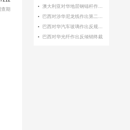
澳大利亚对华地层钢锚杆作出双反初裁
调查期
巴西对涉华尼龙线作出第二次反倾销日落复审终裁
巴西对华汽车玻璃作出反规避终裁
巴西对华光纤作出反倾销终裁