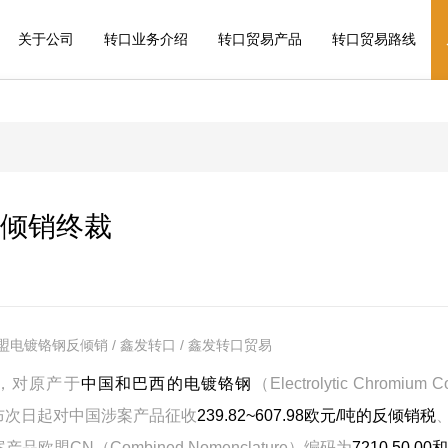
关于公司
转口业务介绍
转口贸易产品
转口贸易路线
倾销终裁
盟电镀铬钢反倾销 / 鑫发转口 / 鑫发转口贸易
，对原产于
中国和巴西的电镀铬钢
（Electrolytic Chromium C
布次日起对中国涉案产品征收
239.82~607.98欧元/吨的反倾销税
欧盟CN（Combined Nomenclature）编码为
7210 50 00