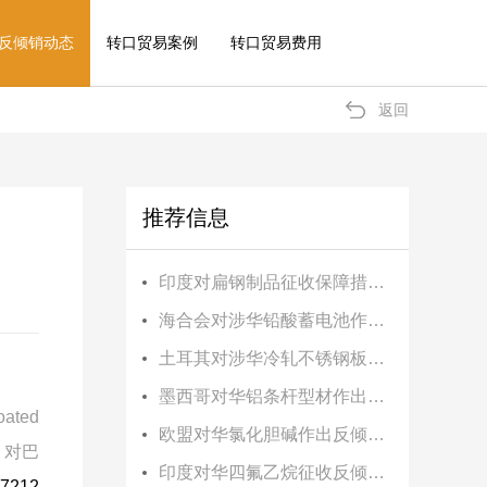
反倾销动态
转口贸易案例
转口贸易费用
返回
推荐信息
印度对扁钢制品征收保障措施税
海合会对涉华铅酸蓄电池作出反倾销终裁
土耳其对涉华冷轧不锈钢板卷作出反倾销终裁
墨西哥对华铝条杆型材作出反倾销初裁
oated
欧盟对华氯化胆碱作出反倾销终裁
、对巴
印度对华四氟乙烷征收反倾销税
和7212