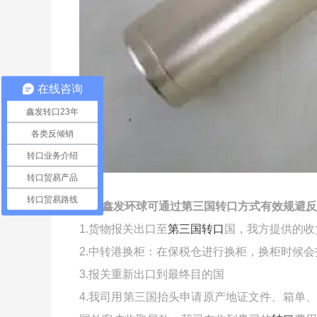
在线咨询
鑫发转口23年
各类反倾销
转口业务介绍
转口贸易产品
转口贸易路线
深圳鑫发环球可通过第三国转口方式有效规避反
1.货物报关出口至
第三国转口
国，我方提供的收
2.中转港换柜：在保税仓进行换柜，换柜时候
3.报关重新出口到最终目的国
4.我司用第三国抬头申请原产地证文件、箱单