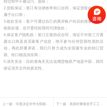
转过程中不被沾污、损坏；
2.货权保证：签订有法律效率转口合同，保证货权自始至终
属于出口商；
3.收款安全：客户可通过自己的离岸账户向目的港客人直接
收取款项，也可委托给我司代理收款；
4.保证客户隐私权：签订正规协议合同，保证不对第三方透
露出口商及其买家客户信息，绝不参与任何贸易性质的活
动，再此郑重承诺，我们只努力成为全国最专业的转口贸
易、转口物流供应商；
5.清关安全：目的港海关无法追溯货物原产地是中国，我司
保证清关文件的真实性。
上一篇：印度决定对华太阳能涂氟背板征收反倾销税
下一篇：美国对重锻造手工工具作出第五次反倾销日落复审终裁