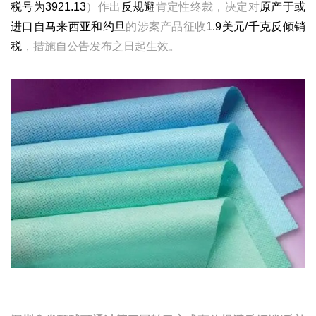
税号为3921.13
）作出
反规避
肯定性终裁，决定对
原产于或
进口自马来西亚和约旦
的涉案产品征收
1.9美元/千克反倾销
税
，措施自公告发布之日起生效。