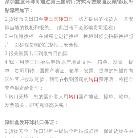
深圳鑫发环球可通过第三国转口方式有效规避反倾销
/
反补
贴流程如下：
1.货物报关出口至
第三国转口
国，我方提供的收货人；并安
排当地的换柜和报关。（此过程不会影响贵司退税）
2.中转港换柜：在保税仓进行换柜，换柜时候会拍摄换柜照
片，以确保货物的完整性，安全性。
3.报关重新出口到最终目的国
4.我司用第三国抬头申请原产地证文件、箱单、发票、提
单；贵司用转口国原产地证、箱单、发票、提单的扫描件向
国外客户收取尾款，我司在收到贵司的
转口
费用后，将把全
套单据寄给贵司；
5.转口完毕，您的国外客人用
转口
国产地证、提单、箱单、
发票清关，即可规避高关税！
深圳鑫发环球转口保证：
1.货物安全：转口过程中提供全程拍照监控，保证货物在中