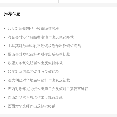
推荐信息
印度对扁钢制品征收保障措施税
海合会对涉华铅酸蓄电池作出反倾销终裁
土耳其对涉华冷轧不锈钢板卷作出反倾销终裁
墨西哥对华铝条杆型材作出反倾销初裁
欧盟对华氯化胆碱作出反倾销终裁
印度对华四氟乙烷征收反倾销税
澳大利亚对华地层钢锚杆作出双反初裁
巴西对涉华尼龙线作出第二次反倾销日落复审终裁
巴西对华汽车玻璃作出反规避终裁
巴西对华光纤作出反倾销终裁