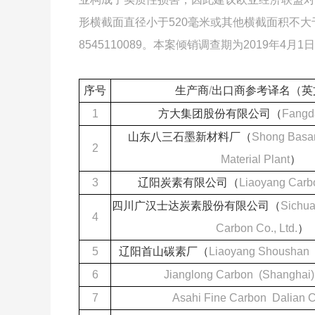
形横截面直径小于520毫米或其他横截面积不大
8545110089。本案倾销调查期为2019年4月1
序号
生产商
/
出口商参考译名（英
1
方大集团股份有限公司（
Fangd
山东八三石墨新材料厂（
Shong Basa
2
Material Plant
）
3
辽阳炭素有限公司（
Liaoyang Carbo
四川广汉士达炭素股份有限公司（
Sichu
4
Carbon Co., Ltd.
）
5
辽阳首山碳素厂（
Liaoyang Shoushan 
6
Jianglong Carbon (Shanghai) 
7
Asahi Fine Carbon Dalian Co