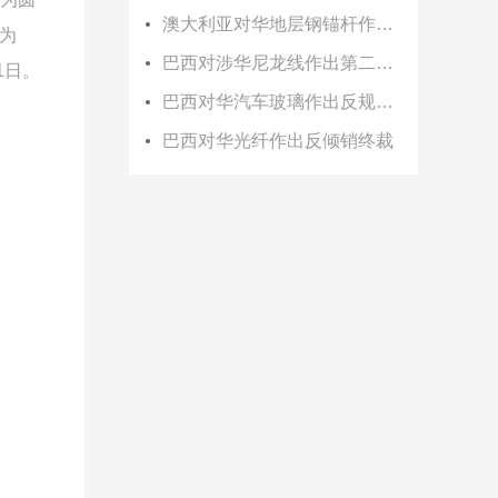
澳大利亚对华地层钢锚杆作出双反初裁
为
巴西对涉华尼龙线作出第二次反倾销日落复审终裁
1日。
巴西对华汽车玻璃作出反规避终裁
巴西对华光纤作出反倾销终裁