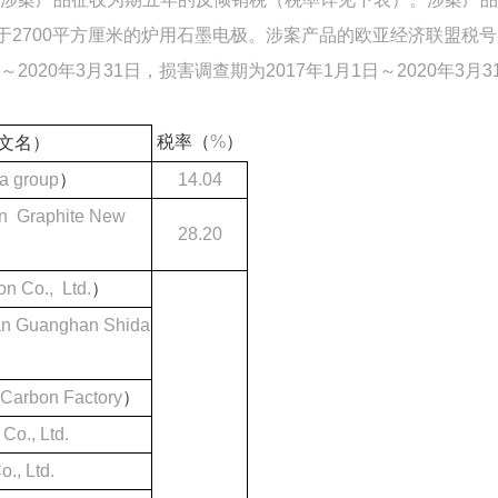
于2700平方厘米的炉用石墨电极。涉案产品的欧亚经济联盟税号
日～2020年3月31日，损害调查期为2017年1月1日～2020年3月3
税率（
%
）
文名）
a group
）
14.04
n Graphite New
28.20
n Co., Ltd.
）
an Guanghan Shida
Carbon Factory
）
Co., Ltd.
., Ltd.