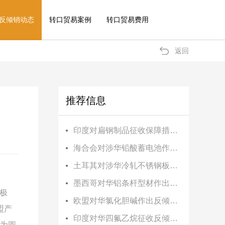
反倾销动态
转口贸易案例
转口贸易费用
返回
推荐信息
印度对扁钢制品征收保障措施税
海合会对涉华铅酸蓄电池作出反倾销终裁
土耳其对涉华冷轧不锈钢板卷作出反倾销终裁
墨西哥对华铝条杆型材作出反倾销初裁
电极
欧盟对华氯化胆碱作出反倾销终裁
盟产
印度对华四氟乙烷征收反倾销税
为圆