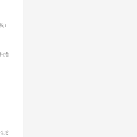
税）
扫描
性质