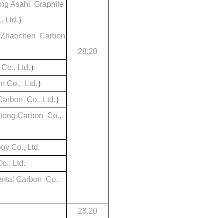
ng Asahi Graphite
 Ltd.
）
ty Zhaochen Carbon
28.20
 Co., Ltd.
）
 Co., Ltd.
）
arbon Co., Ltd.
）
tong Carbon Co.,
y Co., Ltd.
o., Ltd.
ntal Carbon Co.,
28.20