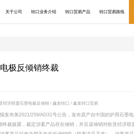
关于公司
转口业务介绍
转口贸易产品
转口贸易路线
电极反倾销终裁
亚经济联盟石墨电极反倾销 / 鑫发转口 / 鑫发转口贸易
报发布第2021/259/AD31号公告，发布原产自中国的炉用石墨
оды）反倾销终裁披露，裁定涉案产品存在倾销，并且该倾销对欧亚经济联
涉案产品征收为期五年的反倾销税（税率详见下表）。涉案产品