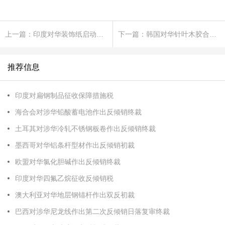
上一篇：印度对华装饰纸启动反倾销立案调查
下一篇：韩国对华针叶木胶合板作出反倾销终裁
推荐信息
印度对扁钢制品征收保障措施税
海合会对涉华铅酸蓄电池作出反倾销终裁
土耳其对涉华冷轧不锈钢板卷作出反倾销终裁
墨西哥对华铝条杆型材作出反倾销初裁
欧盟对华氯化胆碱作出反倾销终裁
印度对华四氟乙烷征收反倾销税
澳大利亚对华地层钢锚杆作出双反初裁
巴西对涉华尼龙线作出第二次反倾销日落复审终裁