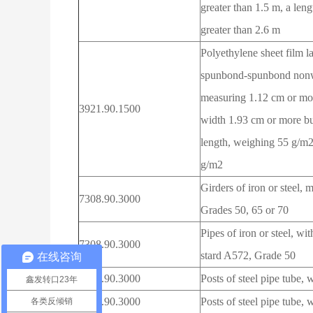
greater than 1.5 m, a leng
greater than 2.6 m
Polyethylene sheet film 
spunbond-spunbond nonw
measuring 1.12 cm or mor
3921.90.1500
width 1.93 cm or more bu
length, weighing 55 g/m2
g/m2
Girders of iron or steel
7308.90.3000
Grades 50, 65 or 70
Pipes of iron or steel, 
7308.90.3000
stard A572, Grade 50
在线咨询
7308.90.3000
Posts of steel pipe tube, 
鑫发转口23年
7308.90.3000
Posts of steel pipe tube, w
各类反倾销