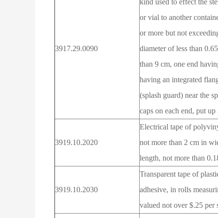
kind used to effect the ste
or vial to another contai
or more but not exceeding
3917.29.0090
diameter of less than 0.6
than 9 cm, one end having
having an integrated flan
(splash guard) near the 
caps on each end, put up 
Electrical tape of polyvin
3919.10.2020
not more than 2 cm in wi
length, not more than 0.
Transparent tape of plast
3919.10.2030
adhesive, in rolls measur
valued not over $.25 per 