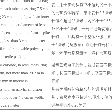
rile transfer of fluid from a bag
管，用于实现从袋或小瓶到另一个
ner, each tube measuring 7.5 cm
的无菌流体转移，每个管长
7.5
厘
 23 cm in length, with an inner
长但不超过
23
厘米，内径小于
0.65
5 cm an outer diameter of less
外径小于
9
厘米，一端经过角切割
 been angle-cut to form a spike,
长钉，并且具有一个整体凸缘，直
ge, less than 3 cm in diameter
于
3
厘米（防溅罩）靠近长钉端和
spike end removable polyethylene
聚乙烯每端都有盖子，装在无菌包
in sterile packing
yl chloride, in rolls, measuring
聚氯乙烯电子胶带，卷成宽度不超
dth, not more than 20.2 m in
米，长度不超过
20.2
米，厚度不超
18 mm in thickness
毫米
ics with an acrylic emulsion
带有丙烯酸乳液粘合剂的透明塑料
ing not over 4.8 cm in width,
带，卷尺宽度不超过
4.8
厘米，价
square meter
过每平方米
0.25
美元