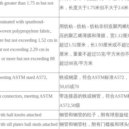
th greater than 1.75 m but not
米，长度大于
1.75
米但不大于
2.6
米
laminated with spunbond-
用纺粘
-
纺粘
-
纺粘非织造聚丙烯
oven polypropylene fabric,
压的聚乙烯薄膜和薄膜，宽
1.12
厘
e but not exceeding 1.52 cm in
超过
1.52
厘米，长
1.93
厘米或不超
t not exceeding 2.29 cm in
厘米，重量不超过
55
克
/
平方米但
 or more but not exceeding 88
超过
88
克
/
平方米
, meeting ASTM stard A572,
铁或钢梁，符合
ASTM
标准
A572
，
50,65
或
70
with connectors, meeting ASTM
带连接器的铁或钢管，符合
ASTM
A572,50
级
with ball knobs attached
钢管和钢管的柱子，附有球形旋钮
ith sill plates ball studs attached
钢管和钢管柱，附有门槛板和球头