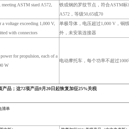
el, meeting ASTM stard A572,
铁或钢的罗纹节点，符合
ASTM
标
A572
，等级
50,65
或
70
 a voltage exceeding 1,000 V,
单极导体，电压超过
1,000 V
，铜
itted with connectors
外，未安装连接器
 power for propulsion, each of a
电动摩托车，每个功率不超过
1000
000 W
项产品；这72项产品9月20日起恢复加征25%关税
免清单