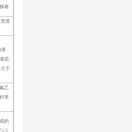
膜卷
但宽度
的薄
漆层
;
不大于
氯乙
衬里
成的
于
1.5