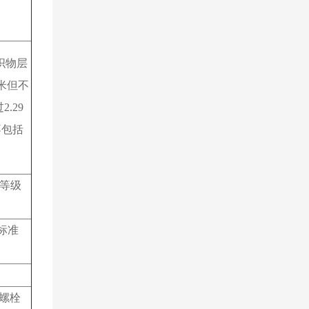
织物层
米但不
过
2.29
不包括
等级
标准
螺栓