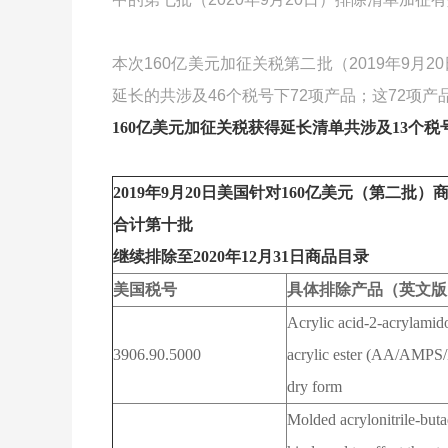
本次160亿美元加征关税第二批（2019年9月
延长的共涉及46个税号下72项产品；这72项产
160亿美元加征关税获得延长清单共涉及13个税号
2019
年
9
月
20
日美国针对
160
亿美元（第二批）
合计第十批
继续排除至
2020
年
12
月
31
日商品目录
美国税号
具体排除产品（英文版
Acrylic acid-2-acrylamid
3906.90.5000
acrylic ester (AA/AMPS/
dry form
Molded acrylonitrile-buta