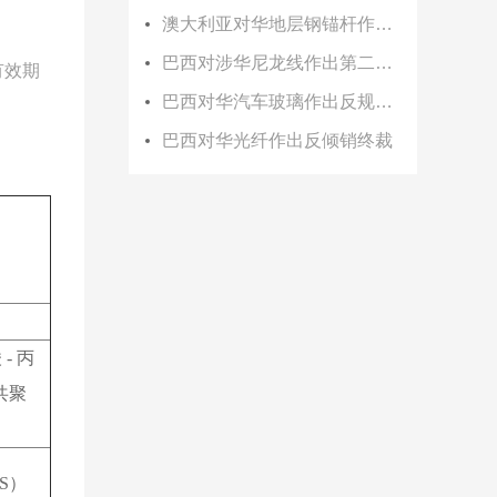
澳大利亚对华地层钢锚杆作出双反初裁
巴西对涉华尼龙线作出第二次反倾销日落复审终裁
有效期
巴西对华汽车玻璃作出反规避终裁
巴西对华光纤作出反倾销终裁
酸
-
丙
共聚
S
）