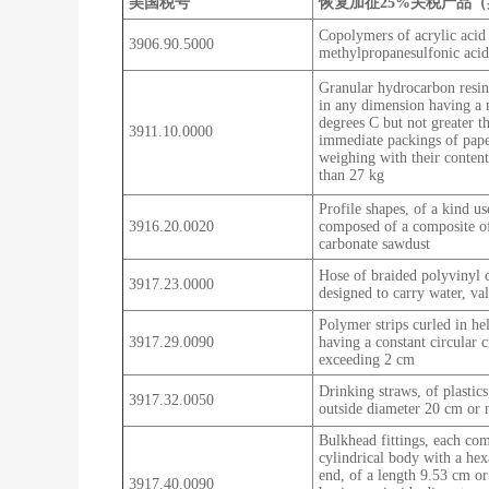
美国税号
恢复加征25%关税产品
Copolymers of acrylic acid
3906.90.5000
methylpropanesulfonic acid
Granular hydrocarbon resins
in any dimension having a 
degrees C but not greater t
3911.10.0000
immediate packings of pape
weighing with their content
than 27 kg
Profile shapes, of a kind u
3916.20.0020
composed of a composite of
carbonate sawdust
Hose of braided polyvinyl c
3917.23.0000
designed to carry water, va
Polymer strips curled in hel
3917.29.0090
having a constant circular 
exceeding 2 cm
Drinking straws, of plastic
3917.32.0050
outside diameter 20 cm or 
Bulkhead fittings, each com
cylindrical body with a he
end, of a length 9.53 cm o
3917.40.0090