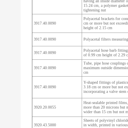
having an inside diameter 
15.24 cm, a polymer gasket
tightening nut
Polyacetal brackets for con
3917.40.0090
cm or more but not exceedi
height of 2.15 cm
3917.40.0090
Polyacetal filters measuri
Polyacetal hose barb fittin
3917.40.0090
of 0.99 cm height of 2.29 
Tube, pipe hose couplings c
3917.40.0090
maximum outside dimension
cm
Y-shaped fittings of plasti
3917.40.0090
3.18 cm or more but not ex
incorporating a valve stem o
Heat-sealable printed films,
3920.20.0055
more than 20 microns but n
wider than 15 cm but not 
Sheets of polyvinyl chlorid
3920.43.5000
in width, printed in various