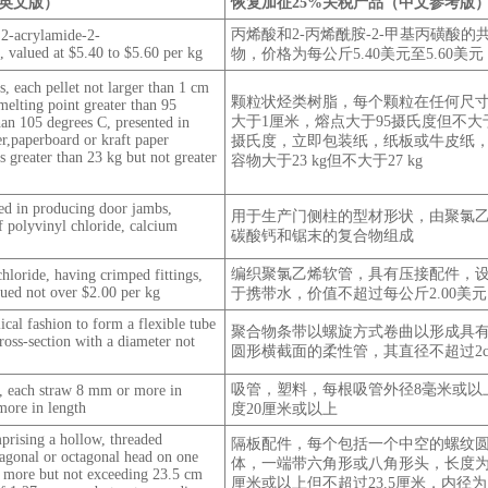
（英文版）
恢复加征25%关税产品（中文参考版
丙烯酸和2-丙烯酰胺-2-甲基丙磺酸的
 2-acrylamide-2-
, valued at $5.40 to $5.60 per kg
物，价格为每公斤5.40美元至5.60美元
, each pellet not larger than 1 cm
颗粒状烃类树脂，每个颗粒在任何尺
melting point greater than 95
大于1厘米，熔点大于95摄氏度但不大于
han 105 degrees C, presented in
r,paperboard or kraft paper
摄氏度，立即包装纸，纸板或牛皮纸
s greater than 23 kg but not greater
容物大于23 kg但不大于27 kg
sed in producing door jambs,
用于生产门侧柱的型材形状，由聚氯
 polyvinyl chloride, calcium
碳酸钙和锯末的复合物组成
编织聚氯乙烯软管，具有压接配件，
hloride, having crimped fittings,
lued not over $2.00 per kg
于携带水，价值不超过每公斤2.00美元
ical fashion to form a flexible tube
聚合物条带以螺旋方式卷曲以形成具
cross-section with a diameter not
圆形横截面的柔性管，其直径不超过2c
吸管，塑料，每根吸管外径8毫米或以
s, each straw 8 mm or more in
more in length
度20厘米或以上
prising a hollow, threaded
隔板配件，每个包括一个中空的螺纹
xagonal or octagonal head on one
体，一端带六角形或八角形头，长度为9
r more but not exceeding 23.5 cm
厘米或以上但不超过23.5厘米，内径为1