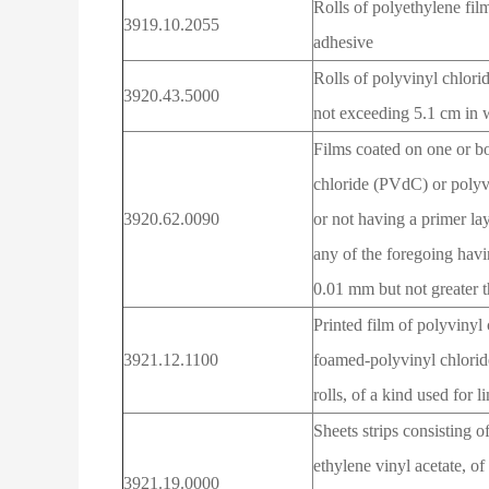
Rolls of polyethylene fil
3919.10.2055
adhesive
Rolls of polyvinyl chlori
3920.43.5000
not exceeding 5.1 cm in 
Films coated on one or bo
chloride (PVdC) or poly
3920.62.0090
or not having a primer la
any of the foregoing havin
0.01 mm but not greater
Printed film of polyvinyl
3921.12.1100
foamed-polyvinyl chloride
rolls, of a kind used for 
Sheets strips consisting o
ethylene vinyl acetate, of
3921.19.0000