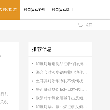
反倾销动态
转口贸易案例
转口贸易费用
返回
推荐信息
)
印度对扁钢制品征收保障措施税
海合会对涉华铅酸蓄电池作出反倾销终裁
土耳其对涉华冷轧不锈钢板卷作出反倾销终裁
墨西哥对华铝条杆型材作出反倾销初裁
产品加
欧盟对华氯化胆碱作出反倾销终裁
征关税
印度对华四氟乙烷征收反倾销税