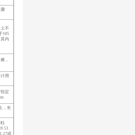
）
共聚
寸上不
105
，其内
乙烯，
设计用
有恒定
m
上，长
圆柱
.53
.27或