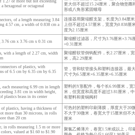
of 1.27 or more but not exceeding
更大但不超过15.24厘米，聚合物垫圈
 a hexagonal or octagonal
形或八角形紧固螺母
连接器用聚缩醛支架，长度为3.84厘
nectors, of a length measuring 3.84
ng 4.57 cm, a width of 0.838 cm a
上但不超过4.57厘米，宽度为0.838厘
度为2.15厘米
聚缩醛过滤器，尺寸为3.76厘米×3.76
ng 3.76 cm x 3.76 cm x 0.31 cm
×0.31厘米
聚缩醛软管倒钩配件，长2.27厘米，宽0
gs, with a length of 2.27 cm, width
cm
米，高2.29厘米
onnectors of plastics, with
管，管和软管接头和塑料连接器，最
s of 6.5 cm by 6.35 cm by 6.35
尺寸为6.5厘米×6.35厘米×6.35厘米
塑料的Y形配件，每个长6.99厘米，宽3
cs, each measuring 6.99 cm in length
ceeding 3.81 cm in width height,
米，但宽度和高度不超过3.81厘米，
f plastics brass in its center
有塑料和黄铜阀杆
可热封的塑料印刷薄膜，厚度大于20
 of plastics, having a thickness of
ot more than 30 microns, in rolls
不大于30微米，卷宽大于15厘米但不大
more than 20 cm
厘米
e, in rolls measuring 1.5 m or more
聚氯乙烯薄片，卷宽1.5米或以上，印
 colors, valued at $1.60 to $1.90
颜色，价格为每公斤1.60至1.90美元