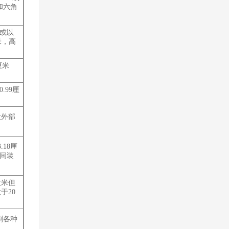
和六角
米或以
米，高
厘米
.99厘
大外部
.18厘
中间装
微米但
于20
刷各种