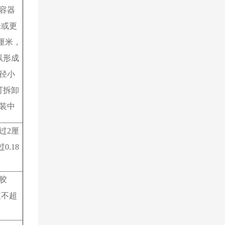
容器
米或更
厘米，
以形成
径小
可拆卸
装中
过
2
厘
过
0.18
胶
值不超