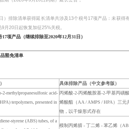
20日）排除清单获得延长清单共涉及13个税号17项产品：未获得
品9月20日起恢复加征25%关税。
17项产品（继续排除至2020年12月31日）
商品豁免清单
）
具体排除产品（中文参考版）
o-2-methylpropanesulfonic acid-
丙烯酸
-2-
丙烯酰胺基
-2-
甲基丙磺
HPA) terpolymers, presented in
烯酸酯（
AA / AMPS / HPA
）三元
物，以干燥形式存在
diene-styrene (ABS) tubes, of a
模制丙烯腈
-
丁二烯
-
苯乙烯（
AB