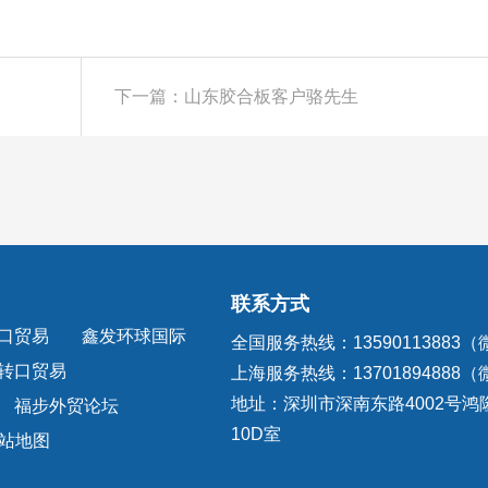
下一篇：山东胶合板客户骆先生
联系方式
口贸易
鑫发环球国际
全国服务热线：13590113883
转口贸易
上海服务热线：13701894888
地址：深圳市深南东路4002号鸿
福步外贸论坛
10D室
站地图