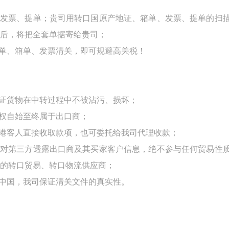
、发票、提单；贵司用转口国原产地证、箱单、发票、提单的扫
后，将把全套单据寄给贵司；
单、箱单、发票清关，即可规避高关税！
保证货物在中转过程中不被沾污、损坏；
货权自始至终属于出口商；
的港客人直接收取款项，也可委托给我司代理收款；
不对第三方透露出口商及其买家客户信息，绝不参与任何贸易性
的转口贸易、转口物流供应商；
是中国，我司保证清关文件的真实性。