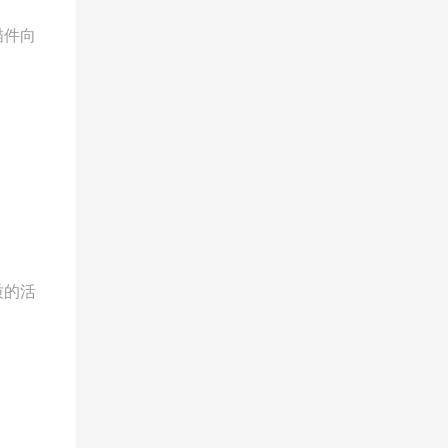
描件向
质的活