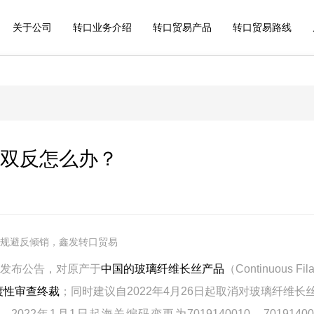
关于公司
转口业务介绍
转口贸易产品
转口贸易路线
双反怎么办？
规避反倾销，鑫发转口贸易
发布公告，对原产于
中国的玻璃纤维长丝产品
（Continuous Fil
渡性审查终裁
；同时建议自2022年4月26日起取消对玻璃纤维长
laments，2022年1月1日起海关编码变更为7019140010、7019140