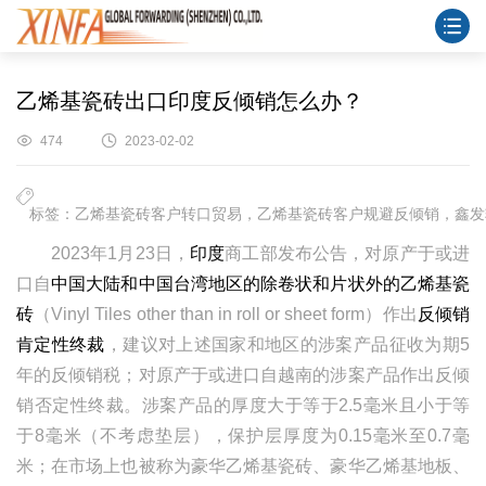
乙烯基瓷砖出口印度反倾销怎么办？
474
2023-02-02
标签：乙烯基瓷砖客户转口贸易，乙烯基瓷砖客户规避反倾销，鑫发
2023年1月23日，
印度
商工部发布公告，对原产于或进
口自
中国大陆和中国台湾地区的除卷状和片状外的乙烯基瓷
砖
（Vinyl Tiles other than in roll or sheet form）作出
反倾销
肯定性终裁
，建议对上述国家和地区的涉案产品征收为期5
年的反倾销税；对原产于或进口自越南的涉案产品作出反倾
销否定性终裁。涉案产品的厚度大于等于2.5毫米且小于等
于8毫米（不考虑垫层），保护层厚度为0.15毫米至0.7毫
米；在市场上也被称为豪华乙烯基瓷砖、豪华乙烯基地板、