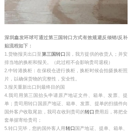
深圳鑫发环球可通过第三国转口方式有效规避反倾销
/
反补
贴流程如下：
1.货物报关出口至
第三国转口
国，我方提供的收货人；并安
排当地的换柜和报关。（此过程不会影响贵司退税）
2.中转港换柜：在保税仓进行换柜，换柜时候会拍摄换柜照
片，以确保货物的完整性，安全性。
3.报关重新出口到最终目的国
4.我司用第三国抬头申请原产地证文件、箱单、发票、提
单；贵司用转口国原产地证、箱单、发票、提单的扫描件向
国外客户收取尾款，我司在收到贵司的
转口
费用后，将把全
套单据寄给贵司；
5.转口完毕，您的国外客人用
转口
国产地证、提单、箱单、