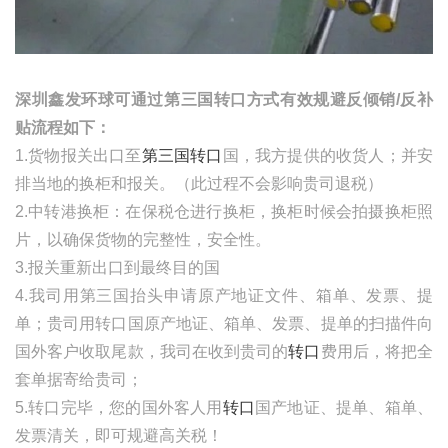
深圳鑫发环球可通过第三国转口方式有效规避反倾销
/
反补
贴流程如下：
1.货物报关出口至
第三国转口
国，我方提供的收货人；并安
排当地的换柜和报关。（此过程不会影响贵司退税）
2.中转港换柜：在保税仓进行换柜，换柜时候会拍摄换柜照
片，以确保货物的完整性，安全性。
3.报关重新出口到最终目的国
4.我司用第三国抬头申请原产地证文件、箱单、发票、提
单；贵司用转口国原产地证、箱单、发票、提单的扫描件向
国外客户收取尾款，我司在收到贵司的
转口
费用后，将把全
套单据寄给贵司；
5.转口完毕，您的国外客人用
转口
国产地证、提单、箱单、
发票清关，即可规避高关税！