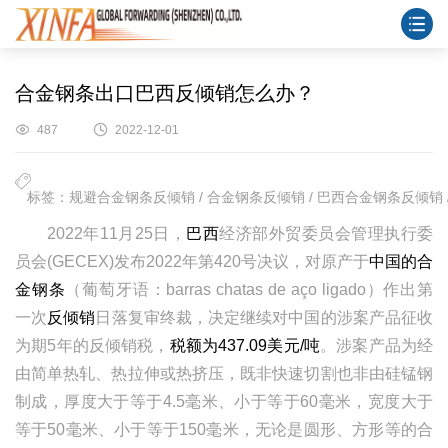
合金钢条出口巴西反倾销怎么办？
487
2022-12-01
标签：规避合金钢条反倾销 / 合金钢条反倾销 / 巴西合金钢条反倾销 /
2022年11月25日，
巴西
经济部外贸委员会管理执行委
员会(GECEX)发布2022年第420号决议，对原产于
中国的合
金钢条
（葡萄牙语：barras chatas de aço ligado）作出第
一次
反倾销
日落复审终裁，决定继续对中国的涉案产品征收
为期5年的反倾销税，
税额为437.09美元/吨
。涉案产品为经
由简单热轧、热拉伸或热挤压，既非快速切割也非由硅锰钢
制成，厚度大于等于4.5毫米、小于等于60毫米，宽度大于
等于50毫米、小于等于150毫米，无论是圆形、方形等的合