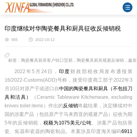
印度继续对华陶瓷餐具和厨具征收反倾销税
565
2022-10-12
标签：陶瓷餐具厨具客户转口贸易，陶瓷餐具厨具规避反倾销，鑫发
2022年5月24日，
印度
财政部税收局发布通报第
16/2022-Customs(ADD)号称，接受印度商工部于2022年3
月10日对原产于或进口自
中国的陶瓷餐具和厨具（不包括刀
具和洁具）
（Ceramic Tableware Kitchenware, excluding
knives toilet items）作出的
反倾销
终裁结果，决定继续对中
国的涉案产品（包括原产于马来西亚的规避产品）征收为期
5年的反倾销税，
税额为1075美元/公吨
。涉案产品包括骨
瓷、炻器和瓷器的陶瓷制品。本案涉及印度海关编码
6911