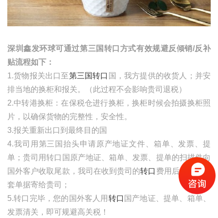
深圳鑫发环球可通过第三国转口方式有效规避反倾销
/
反补
贴流程如下：
1.货物报关出口至
第三国转口
国，我方提供的收货人；并安
排当地的换柜和报关。（此过程不会影响贵司退税）
2.中转港换柜：在保税仓进行换柜，换柜时候会拍摄换柜照
片，以确保货物的完整性，安全性。
3.报关重新出口到最终目的国
4.我司用第三国抬头申请原产地证文件、箱单、发票、提
单；贵司用转口国原产地证、箱单、发票、提单的扫描件向
国外客户收取尾款，我司在收到贵司的
转口
费用后，将把全
套单据寄给贵司；
5.转口完毕，您的国外客人用
转口
国产地证、提单、箱单、
发票清关，即可规避高关税！