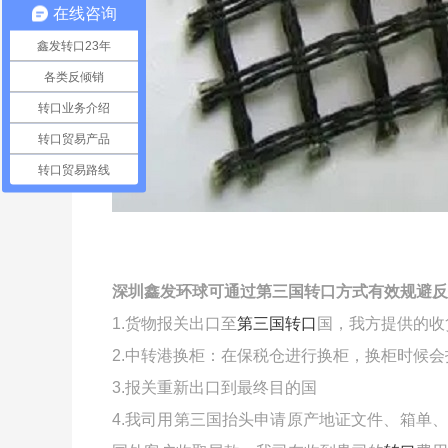
在线咨询
鑫发转口23年
各类反倾销
转口业务介绍
转口贸易产品
转口贸易路线
深圳鑫发环球可通过第三国转口方式有效规避反
1.货物报关出口至
第三国转口
国，我方提供的收
2.中转港换柜：在保税仓进行换柜，换柜时候
3.报关重新出口到最终目的国
4.我司用第三国抬头申请原产地证文件、箱单