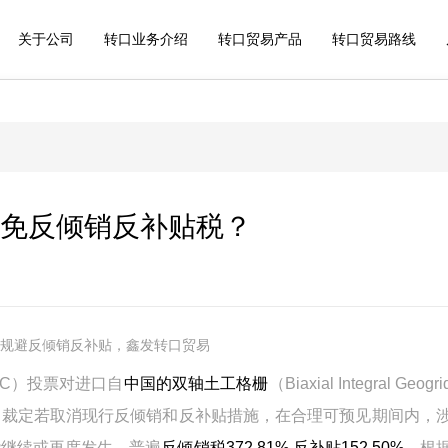
关于公司
转口业务介绍
转口贸易产品
转口贸易路线
免反倾销反补贴税？
规避反倾销反补贴，鑫发转口贸易
TC）投票对进口自
中国的双轴土工格栅
（Biaxial Integral Geog
：裁定若取消现行反倾销和反补贴措施，在合理可预见期间内，
能继续或再度发生，普遍
反倾销税372.81% 反补贴152.50%
，根