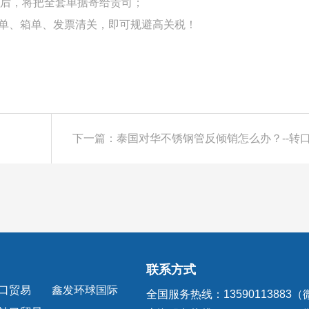
后，将把全套单据寄给贵司；
单、箱单、发票清关，即可规避高关税！
联系方式
口贸易
鑫发环球国际
全国服务热线：13590113883