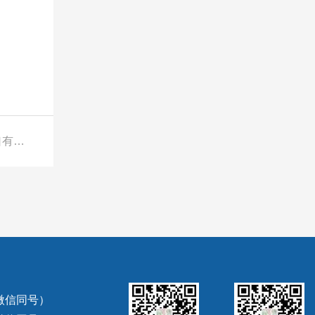
下一篇：泰国对华不锈钢管反倾销怎么办？--转口有效规避反倾销税145.31%
（微信同号）