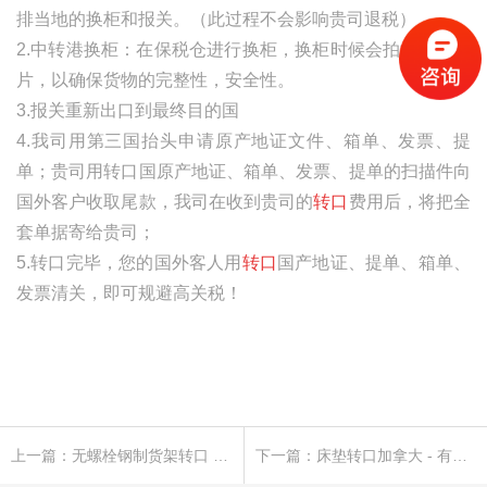
排当地的换柜和报关。（此过程不会影响贵司退税）
2.中转港换柜：在保税仓进行换柜，换柜时候会拍摄换柜照
片，以确保货物的完整性，安全性。
3.报关重新出口到最终目的国
4.我司用第三国抬头申请原产地证文件、箱单、发票、提
单；贵司用转口国原产地证、箱单、发票、提单的扫描件向
国外客户收取尾款，我司在收到贵司的
转口
费用后，将把全
套单据寄给贵司；
5.转口完毕，您的国外客人用
转口
国产地证、提单、箱单、
发票清关，即可规避高关税！
上一篇：无螺栓钢制货架转口 - 有效规避反倾销税112.68% 反补贴税12.4%-80.39%
下一篇：床垫转口加拿大 - 有效规避反倾销税 161.60%和反补贴税 11.76%