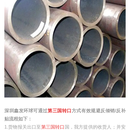
深圳鑫发环球可通过
第三国转口
方式有效规避反倾销
/
反补
贴流程如下：
1.货物报关出口至
第三国转口
国，我方提供的收货人；并安