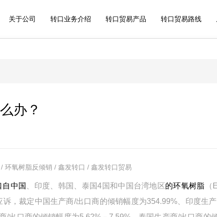
关于公司
转口业务介绍
转口贸易产品
转口贸易路线
么办？
 环氧树脂反倾销 / 鑫发转口 / 鑫发转口贸易
口自中国
、印度、韩国、泰国
4
国和中国台湾地区
的环氧树脂
（
应诉，
裁定中国生产商
/
出口商的倾销幅度为
354.99%
、印度生产
商
/
出口商的倾销幅度为
5.62%
－
7.59%
、泰国生产商
/
出口商的