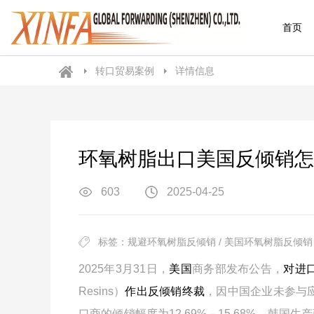
首页
转口贸易案例
详情信息
环氧树脂出口美国反倾销怎
603
2025-04-25
标签：规避环氧树脂反倾销 / 美国环氧树脂反倾销 /
2025
年
3
月
31
日，
美国
商务部发布公告，
对进
Resins
）
作出反倾销终裁
，因中国企业未参与
口商的倾销幅度为
12.69%
－
15.68%
、韩国生产