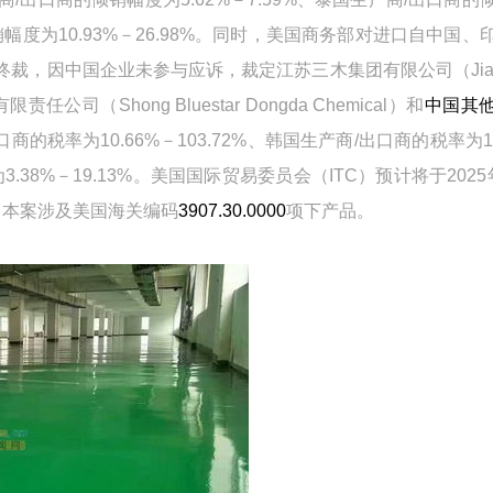
销幅度为
10.93%
－
26.98%
。同时，美国商务部对进口自中国、
终裁，因中国企业未参与应诉，裁定江苏三木集团有限公司（
Ji
有限责任公司（
Shong Bluestar Dongda Chemical
）和
中国其
口商的税率为
10.66%
－
103.72%
、韩国生产商
/
出口商的税率为
为
3.38%
－
19.13%
。美国国际贸易委员会（
ITC
）预计将于
2025
。本案涉及美国海关编码
3907.30.0000
项下产品。