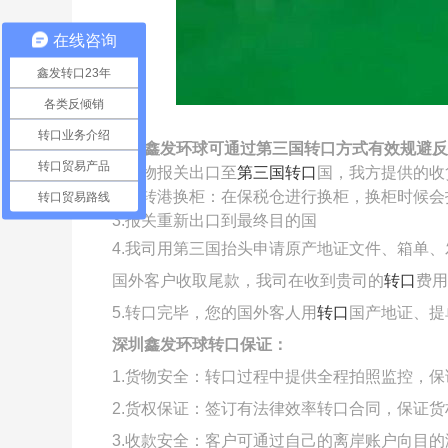
在线咨询
鑫发转口23年
各类反倾销
转口业务介绍
深圳鑫发环球可通过第三国转口方式有效规避反
转口贸易产品
1.货物报关出口至
第三国转口
国，我方提供的收
2.
中转港换柜：在保税仓进行换柜，换柜时候会
转口贸易路线
3.报关重新出口到最终目的国
4.我司用第三国抬头申请原产地证文件、箱单
国外客户收取尾款，我司在收到贵司的
转口
费用
5.
转口完毕，您的国外客人用
转口
国产地证、提
深圳鑫发环球转口保证：
1.货物安全：转口过程中提供全程拍照监控，
2.货权保证：签订有法律效率转口合同，保证
3.收款安全：客户可通过自己的离岸账户向目