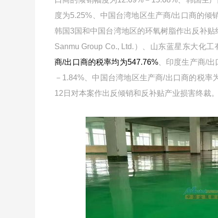
度为
5.25%
、中国台湾地区生产商
/
出口商的倾
韩国
3
国和中国台湾地区的环氧树脂作出反补贴
Sanmu Group Co., Ltd.
）、山东蓝星东大化工
商
/
出口商的税率均为
547.76%
、印度生产商
/
出
－
1.84%
、中国台湾地区生产商
/
出口商的税率
12
日对本案作出反倾销和反补贴产业损害终裁