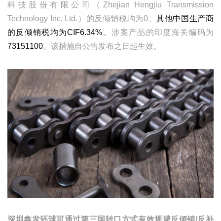
科技股份有限公司（
Zhejian Hengjiu Transmission
Technology Inc. Ltd.
）
的反倾销税均为
0
、
其他中国生产商
的反倾销税均为
CIF6.34%
。涉案产品的印度海关编码为
73151100
。该措施自公告发布之日起生效。
深圳鑫发环球可通过第三国转口方式有效规避反倾销
/
反补