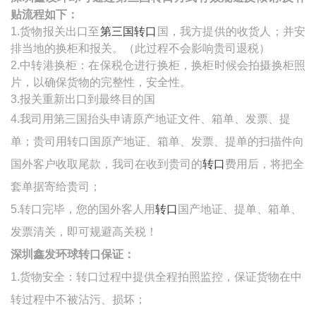
贴流程如下：
1.货物报关出口至
第三国转口
国，我方提供的收货人；并安
排当地的换柜和报关。（此过程不会影响贵司退税）
2.
中转港换柜：在保税仓进行换柜，换柜时候会拍摄换柜照
片，以确保货物的完整性，安全性。
3.报关重新出口到最终目的国
4.我司用第三国抬头申请原产地证文件、箱单、发票、提
单；贵司用转口国原产地证、箱单、发票、提单的扫描件向
国外客户收取尾款，我司在收到贵司的
转口
费用后，将把全
套单据寄给贵司；
5.
转口完毕，您的国外客人用
转口
国产地证、提单、箱单、
发票清关，即可规避高关税！
深圳鑫发环球转口保证：
1.货物安全：转口过程中提供全程拍照监控，保证货物在中
转过程中不被沾污、损坏；