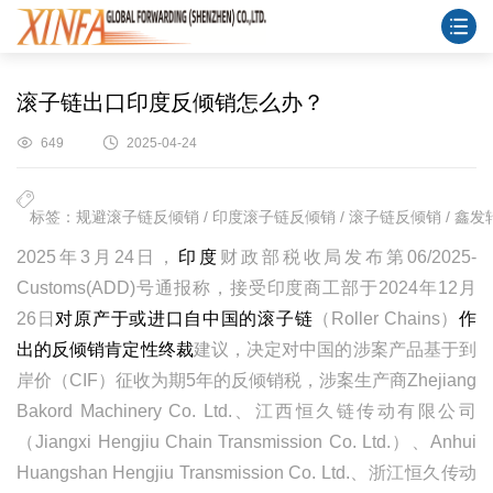
滚子链出口印度反倾销怎么办？
649
2025-04-24
标签：规避滚子链反倾销 / 印度滚子链反倾销 / 滚子链反倾销 / 鑫发
2025
年
3
月
24
日，
印度
财政部税收局发布第
06/2025-
Customs(ADD)
号通报称，接受印度商工部于
2024
年
12
月
26
日
对原产于或进口自中国的滚子链
（
Roller Chains
）
作
出的反倾销肯定性终裁
建议，
决定对中国的涉案产品基于到
岸价（
CIF
）征收为期
5
年的反倾销税，涉案生产商
Zhejiang
Bakord Machinery Co. Ltd.
、江西恒久链传动有限公司
（
Jiangxi Hengjiu Chain Transmission Co. Ltd.
）、
Anhui
Huangshan Hengjiu Transmission Co. Ltd.
、浙江恒久传动