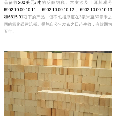
品征收
200
美元
/
吨
的反倾销税。本案涉及土耳其税号
6902.10.00.10.11
、
6902.10.00.10.12
、
6902.10.00.10.13
和
6815.91
项下的产品，但不包括厚度在
3
毫米至
30
毫米之
间的氧化镁建筑板。措施自公告发布之日起生效，有效期为
五年。