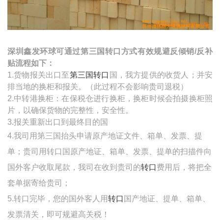
深圳鑫发环球可通过第三国转口方式有效规避反倾销
/
反补
贴流程如下：
1.货物报关出口至
第三国转口
国，我方提供的收货人；并安
排当地的换柜和报关。（此过程不会影响贵司退税）
2.
中转港换柜：在保税仓进行换柜，换柜时候会拍摄换柜照
片，以确保货物的完整性，安全性。
3.报关重新出口到最终目的国
4.我司用第三国抬头申请原产地证文件、箱单、发票、提
单；贵司用转口国原产地证、箱单、发票、提单的扫描件向
国外客户收取尾款，我司在收到贵司的
转口
费用后，将把全
套单据寄给贵司；
5.
转口完毕，您的国外客人用
转口
国产地证、提单、箱单、
发票清关，即可规避高关税！