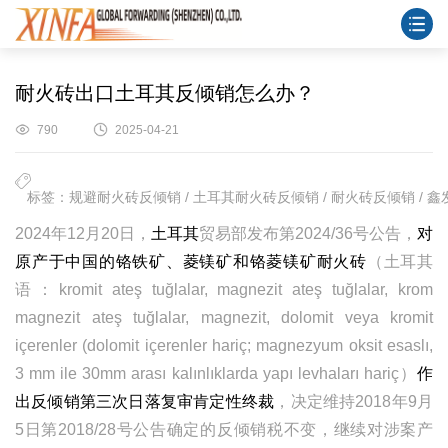
耐火砖出口土耳其反倾销怎么办？
790
2025-04-21
标签：规避耐火砖反倾销 / 土耳其耐火砖反倾销 / 耐火砖反倾销 / 鑫
2024
年
12
月
20
日，
土耳其
贸易部发布第
2024/36
号公告，
对
原产于中国的铬铁矿、菱镁矿和铬菱镁矿耐火砖
（土耳其
语：
kromit ateş tuğlalar, magnezit ateş tuğlalar, krom
magnezit ateş tuğlalar, magnezit, dolomit veya kromit
içerenler (dolomit içerenler hariç; magnezyum oksit esaslı,
3 mm ile 30mm arası kalınlıklarda yapı levhaları hariç
）
作
出反倾销第三次日落复审肯定性终裁
，决定维持
2018
年
9
月
5
日第
2018/28
号公告确定的反倾销税不变，继续对涉案产