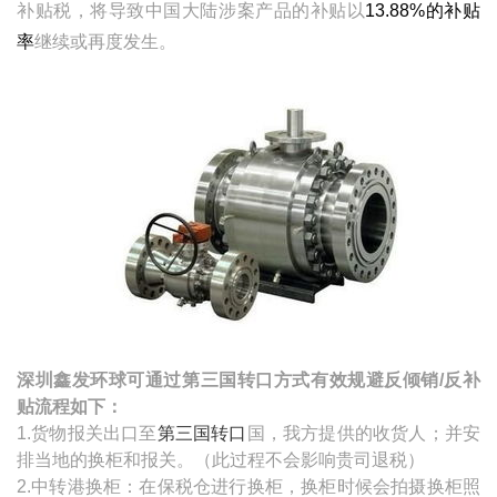
补贴税，将导致中国大陆涉案产品的补贴以
13.88%
的补贴
率
继续或再度发生。
深圳鑫发环球可通过第三国转口方式有效规避反倾销
/
反补
贴流程如下：
1.货物报关出口至
第三国转口
国，我方提供的收货人；并安
排当地的换柜和报关。（此过程不会影响贵司退税）
2.
中转港换柜：在保税仓进行换柜，换柜时候会拍摄换柜照