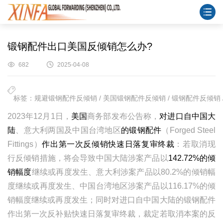
锻钢配件出口美国反倾销怎么办?
682
2025-04-08
标签：规避锻钢配件反倾销 / 美国锻钢配件反倾销 / 锻钢配件反倾销 /
2023
年
12
月
1
日，
美国
商务部发布公告称，
对进口自中国大
陆
、意大利两国及中国台湾地区
的锻钢配件
（
Forged Steel
Fittings
）
作出第一次反倾销快速日落复审终裁
：若取消现
行反倾销措施，将会导致中国大陆涉案产品以
142.72%
的倾
销幅度
继续或再度发生、意大利涉案产品以
80.2%
的倾销幅
度继续或再度发生、中国台湾地区涉案产品以
116.17%
的倾
销幅度继续或再度发生；同时对进口自中国大陆的锻钢配件
作出第一次反补贴快速日落复审终裁，裁定若取消本案的反