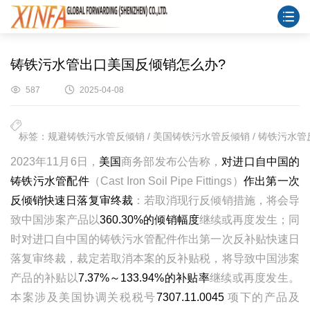
铸铁污水管出口美国反倾销怎么办?
587
2025-04-08
标签：规避铸铁污水管反倾销 / 美国铸铁污水管反倾销 / 铸铁污水管反
2023
年
11
月
6
日，
美国
商务部发布公告称，
对进口自中国的
铸铁污水管配件
（
Cast Iron Soil Pipe Fittings
）
作出第一次
反倾销快速日落复审终裁
：若取消现行反倾销措施，将会导
致中国涉案产品以
360.30%
的倾销幅度
继续或再度发生；同
时对进口自中国的铸铁污水管配件作出第一次反补贴快速日
落复审终裁，裁定若取消本案的反补贴税，将导致中国涉案
产品的补贴以
7.37%
～
133.94%
的补贴率
继续或再度发生。
本案涉及美国协调关税税号
7307.11.0045
项下的产品及