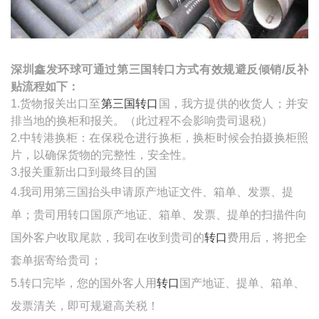
深圳鑫发环球可通过第三国转口方式有效规避反倾销
/
反补
贴流程如下：
1.货物报关出口至
第三国转口
国，我方提供的收货人；并安
排当地的换柜和报关。（此过程不会影响贵司退税）
2.
中转港换柜：在保税仓进行换柜，换柜时候会拍摄换柜照
片，以确保货物的完整性，安全性。
3.报关重新出口到最终目的国
4.我司用第三国抬头申请原产地证文件、箱单、发票、提
单；贵司用转口国原产地证、箱单、发票、提单的扫描件向
国外客户收取尾款，我司在收到贵司的
转口
费用后，将把全
套单据寄给贵司；
5.
转口完毕，您的国外客人用
转口
国产地证、提单、箱单、
发票清关，即可规避高关税！