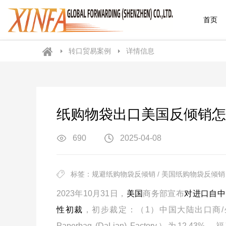
首页
转口贸易案例
详情信息
纸购物袋出口美国反倾销怎
690
2025-04-08
标签：规避纸购物袋反倾销 / 美国纸购物袋反倾销 /
2023
年
10
月
31
日，
美国
商务部宣布
对进口自中
性初裁
，初步裁定：（
1
）中国大陆出口商
/
Paperbag (DaLian) Factory
）为
12.43%
，福