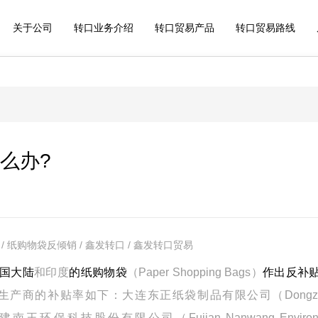
关于公司
转口业务介绍
转口贸易产品
转口贸易路线
么办?
 纸购物袋反倾销 / 鑫发转口 / 鑫发转口贸易
国大陆
和印度
的纸购物袋
（
Paper Shopping Bags
）
作出反补
生产商的补贴率如下：大连东正纸袋制品有限公司（
Dongz
建南王环保科技股份有限公司（
Fujian Nanwang Enviro