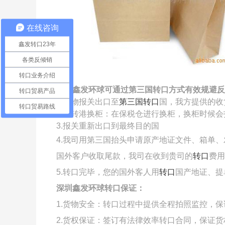
在线咨询
鑫发转口23年
各类反倾销
转口业务介绍
深圳鑫发环球可通过第三国转口方式有效规避反
转口贸易产品
1.货物报关出口至
第三国转口
国，我方提供的收
转口贸易路线
2.
中转港换柜：在保税仓进行换柜，换柜时候会
3.报关重新出口到最终目的国
4.我司用第三国抬头申请原产地证文件、箱单
国外客户收取尾款，我司在收到贵司的
转口
费用
5.
转口完毕，您的国外客人用
转口
国产地证、提
深圳鑫发环球转口保证：
1.货物安全：转口过程中提供全程拍照监控，
2.货权保证：签订有法律效率转口合同，保证