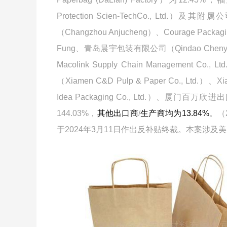
Protection Scien-TechCo., Ltd.
）及其附属公
（
Changzhou Anjucheng
）、
Courage Packag
Fung
、青岛晨宇包装有限公司（
Qindao Chenyu
Macolink Supply Chain Management Co., Ltd
（
Xiamen C&D Pulp & Paper Co., Ltd.
）、
Xi
Idea Packaging Co., Ltd.
）、厦门百万欣进出
144.03%
，
其他出口商
/
生产商均为
13.84%
。
（
于
2024
年
3
月
11
日作出反补贴终裁。本案涉及美