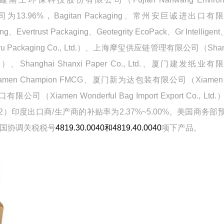
司为
13.96%
，
Bagitan Packaging
、常州安巨诚进出口有限
ing
、
Evertrust Packaging
、
Geotegrity EcoPack
、
Gr Intelligent
 Packaging Co., Ltd.
）、上海摩玺供应链管理有限公司（
Sha
.
）、
Shanghai Shanxi Paper Co., Ltd.
、厦门建发纸业有限
amen Champion FMCG
、厦门新为达包装有限公司（
Xiamen
口有限公司（
Xiamen Wonderful Bag Import Export Co., Ltd.
2
）印度出口商
/
生产商的补贴率为
2.37%~5.00%
。美国商务部
国协调关税税号
4819.30.0040
和
4819.40.0040
项下产品。