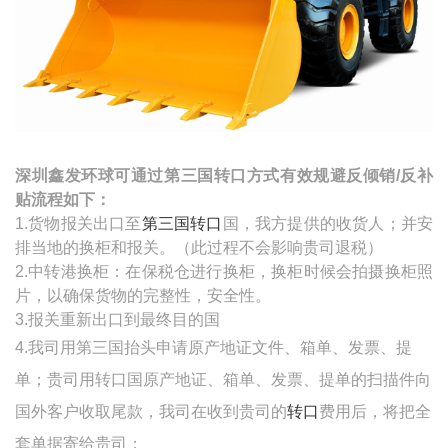
深圳鑫发环球可通过第三国转口方式有效规避反倾销
/
反补
贴流程如下：
1.货物报关出口至
第三国转口
国，我方提供的收货人；并安
排当地的换柜和报关。（此过程不会影响贵司退税）
2.
中转港换柜：在保税仓进行换柜，换柜时候会拍摄换柜照
片，以确保货物的完整性，安全性。
3.报关重新出口到最终目的国
4.我司用第三国抬头申请原产地证文件、箱单、发票、提
单；贵司用转口国原产地证、箱单、发票、提单的扫描件向
国外客户收取尾款，我司在收到贵司的
转口
费用后，将把全
套单据寄给贵司；