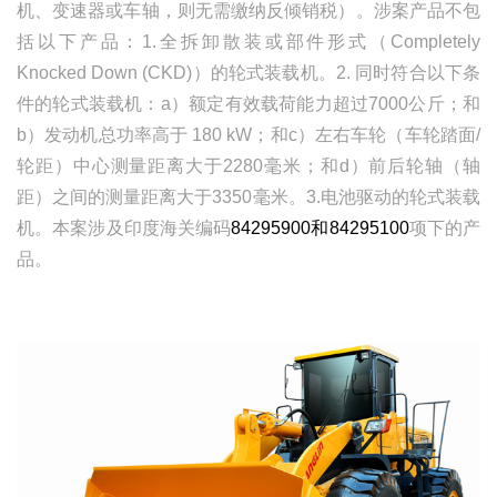
机、变速器或车轴，则无需缴纳反倾销税）。涉案产品不包
括以下产品：
1.
全拆卸散装或部件
形式
（
Completely
Knocked Down (CKD)
）的轮式装载机。
2.
同时符合以下条
件的轮式装载机：
a
）额定有效载荷能力超过
7000
公斤
；
和
b
）发动机总功率高于
180 kW
；
和
c
）
左右车轮（车轮踏面
/
轮距）中心测量距离
大于
2280
毫米；
和
d
）
前后轮轴（轴
距）之间的
测量
距离大于
3350
毫米
。
3
.
电池
驱动
的轮式装载
机。
本案涉及印度海关编码
84295900
和
84295100
项下的产
品。