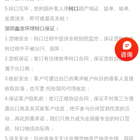
5.
转口完毕，您的国外客人用
转口
国产地证、提单、箱单、
发票清关，即可规避高关税！
深圳鑫发环球转口保证：
1.货物安全：转口过程中提供全程拍照监控，保证货物在中
转过程中不被沾污、损坏；
2.货权保证：签订有法律效率转口合同，保证货权自始至终
属于出口商；
3.收款安全：客户可通过自己的离岸账户向目的港客人直接
收取款项，也可委 托给我司代理收款；
4.保证客户隐私权：签订正规协议合同，保证不对第三方透
露出口商及其买家客户信息，绝不参与任何贸易性质的活
动，再此郑重承诺，我们只努力成为全国最专业的转口贸
易、转口物流供应商；
5.清关安全：目的港海关无法追溯货物原产地是中国，我司