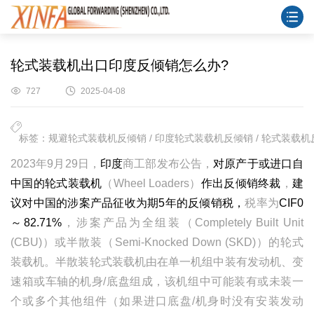
轮式装载机出口印度反倾销怎么办?
727
2025-04-08
标签：规避轮式装载机反倾销 / 印度轮式装载机反倾销 / 轮式装载机反
202
3
年
9
月
29
日，
印度
商工部发布公告，
对原产于或进口自
中国的轮式装载机
（
Wheel Loaders
）
作出
反倾销
终裁
，
建
议对中国的涉案产品征收为
期
5
年
的反倾销税，
税率为
CIF0
～
82.71%
，涉案产品为全组装（
Completely Built Unit
(CBU)
）或半散装（
Semi-Knocked Down (SKD)
）的轮式
装载机。半散装轮式装载机由在单一机组中装有发动机、变
速箱或车轴的机身
/
底盘组成，该机组中可能装
有
或未装一
个或多个其他组件（如果进口底盘
/
机身时没有安装发动